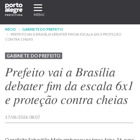
Pular
Expandir/recolher
para
navegação
MENU
o
conteúdo
INÍCIO
GABINETE DO PREFEITO
principal
PREFEITO VAI A BRASÍLIA DEBATER FIM DA ESCALA 6X1 E PROTEÇÃO
CONTRA CHEIAS
GABINETE DO PREFEITO
Prefeito vai a Brasília
debater fim da escala 6x1
e proteção contra cheias
17/06/2026 08:07
O prefeito Sebastião Melo embarcou na terça-feira, 16, para