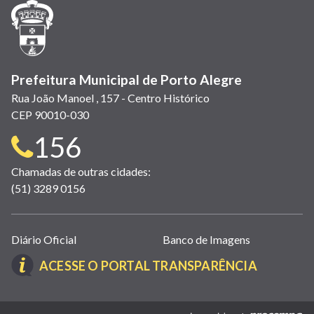
janela)
janela)
janela)
em
janela)
janela)
janela)
nova
janela)
Prefeitura Municipal de Porto Alegre
Rua João Manoel , 157 - Centro Histórico
CEP 90010-030
Telefone
156
para
Chamadas de outras cidades:
(51) 3289 0156
contato:
Links
Diário Oficial
Banco de Imagens
úteis
(LINK
ACESSE O PORTAL TRANSPARÊNCIA
(abrem
ABRE
em
EM
nova