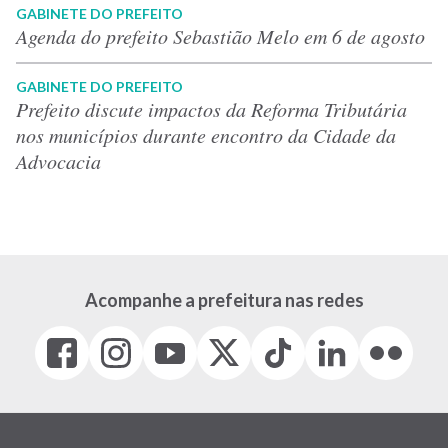
GABINETE DO PREFEITO
Agenda do prefeito Sebastião Melo em 6 de agosto
GABINETE DO PREFEITO
Prefeito discute impactos da Reforma Tributária
nos municípios durante encontro da Cidade da
Advocacia
Acompanhe a prefeitura nas redes
Facebook
Instagram
Youtube
X
Tiktok
LinkedIn
Flickr
(link
(link
(link
(Antigo
(link
(link
(link
abre
abre
abre
Twitter)
abre
abre
abre
em
em
em
(link
em
em
em
nova
nova
nova
abre
nova
nova
nova