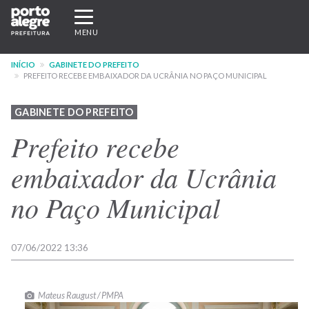
Pular
Expandir/recolher
para
navegação
MENU
o
conteúdo
INÍCIO
GABINETE DO PREFEITO
principal
PREFEITO RECEBE EMBAIXADOR DA UCRÂNIA NO PAÇO MUNICIPAL
GABINETE DO PREFEITO
Prefeito recebe
embaixador da Ucrânia
no Paço Municipal
07/06/2022 13:36
Mateus Raugust / PMPA