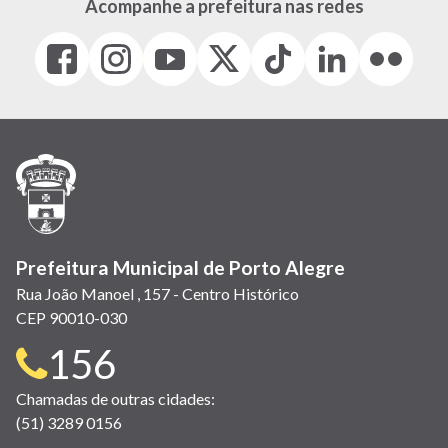
Acompanhe a prefeitura nas redes
Facebook
Instagram
Youtube
X
Tiktok
LinkedIn
Flickr
(link
(link
(link
(Antigo
(link
(link
(link
abre
abre
abre
Twitter)
abre
abre
abre
em
em
em
(link
em
em
em
nova
nova
nova
abre
nova
nova
nova
janela)
janela)
janela)
em
janela)
janela)
janela)
nova
janela)
Prefeitura Municipal de Porto Alegre
Rua João Manoel , 157 - Centro Histórico
CEP 90010-030
Telefone
156
para
Chamadas de outras cidades:
(51) 3289 0156
contato: