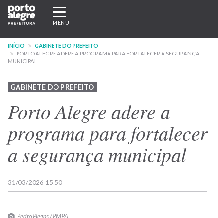
Pular
Expandir/recolher
para
navegação
MENU
o
conteúdo
INÍCIO
GABINETE DO PREFEITO
principal
PORTO ALEGRE ADERE A PROGRAMA PARA FORTALECER A SEGURANÇA
MUNICIPAL
GABINETE DO PREFEITO
Porto Alegre adere a
programa para fortalecer
a segurança municipal
31/03/2026 15:50
Pedro Piegas / PMPA