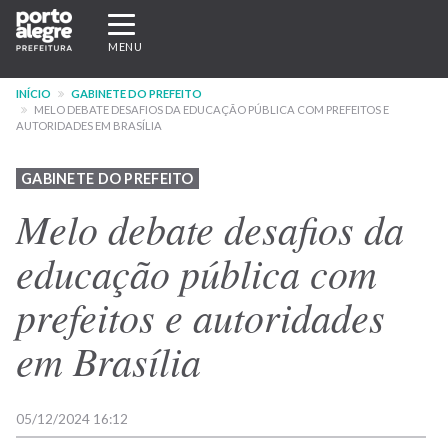
Pular
Expandir/recolher
para
navegação
MENU
o
conteúdo
INÍCIO
GABINETE DO PREFEITO
principal
MELO DEBATE DESAFIOS DA EDUCAÇÃO PÚBLICA COM PREFEITOS E
AUTORIDADES EM BRASÍLIA
GABINETE DO PREFEITO
Melo debate desafios da
educação pública com
prefeitos e autoridades
em Brasília
05/12/2024 16:12