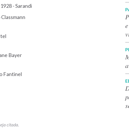
 1928 - Sarandi
P
P
o Classmann
e
v
tel
P
iane Bayer
M
a
o Fantinel
E
D
p
s