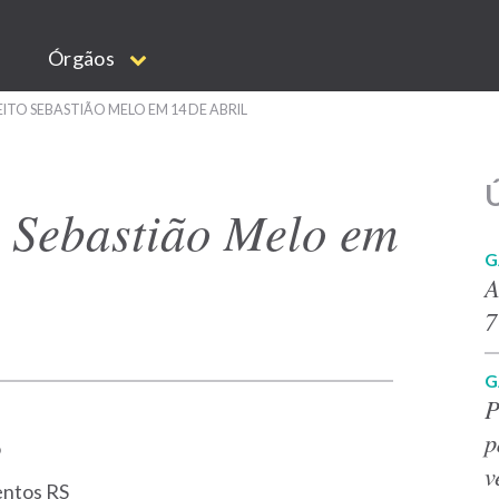
Órgãos
TO SEBASTIÃO MELO EM 14 DE ABRIL
Ú
o Sebastião Melo em
G
A
7
G
P
p
o
v
entos RS