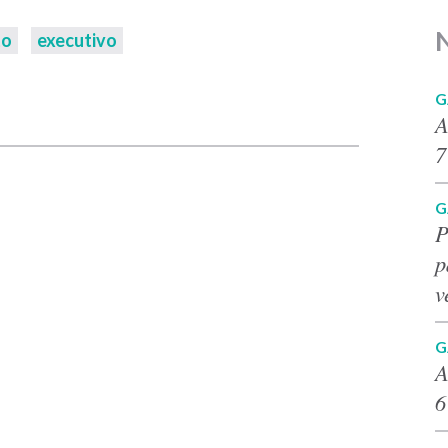
to
executivo
G
p
A
7
G
P
p
v
G
A
6