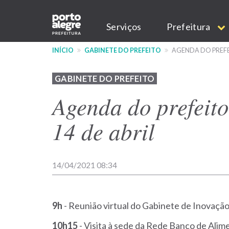
Pular
Main
para
Serviços
Prefeitura
o
navigation
conteúdo
INÍCIO
GABINETE DO PREFEITO
AGENDA DO PREFEI
principal
GABINETE DO PREFEITO
Agenda do prefeit
14 de abril
14/04/2021 08:34
9h
-
Reunião virtual do Gabinete de Inovaçã
10h15
- Visita à sede da Rede Banco de Alim