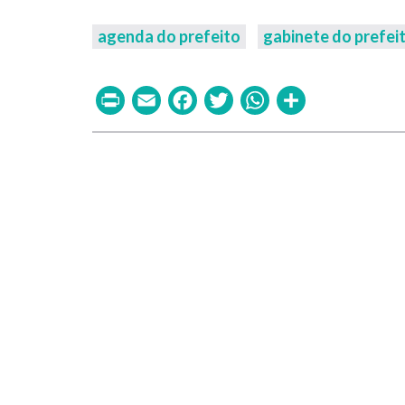
agenda do prefeito
gabinete do prefei
Print
Email
Facebook
Twitter
WhatsAp
Share