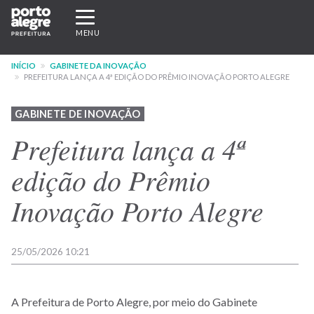
Pular
Expandir/recolher
para
navegação
MENU
o
conteúdo
INÍCIO
GABINETE DA INOVAÇÃO
principal
PREFEITURA LANÇA A 4ª EDIÇÃO DO PRÊMIO INOVAÇÃO PORTO ALEGRE
GABINETE DE INOVAÇÃO
Prefeitura lança a 4ª
edição do Prêmio
Inovação Porto Alegre
25/05/2026 10:21
A Prefeitura de Porto Alegre, por meio do Gabinete