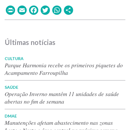
Print
Email
Facebook
Twitter
WhatsApp
Share
Últimas notícias
CULTURA
Parque Harmonia recebe os primeiros piquetes do
Acampamento Farroupilha
SAÚDE
Operação Inverno mantém 11 unidades de saúde
abertas no fim de semana
DMAE
Manutenções afetam abastecimento nas zonas
Leste e Norte e área central na próxima semana