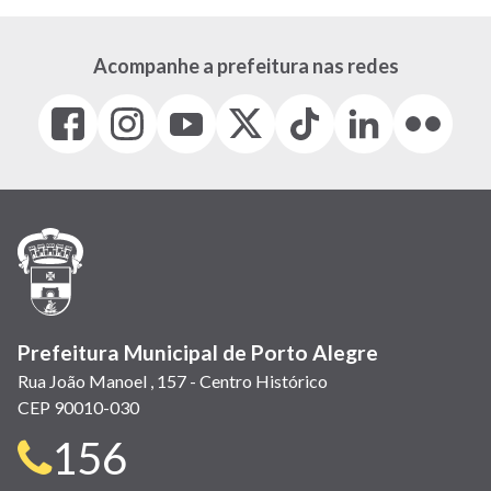
Acompanhe a prefeitura nas redes
Facebook
Instagram
Youtube
X
Tiktok
LinkedIn
Flickr
(link
(link
(link
(Antigo
(link
(link
(link
abre
abre
abre
Twitter)
abre
abre
abre
em
em
em
(link
em
em
em
nova
nova
nova
abre
nova
nova
nova
janela)
janela)
janela)
em
janela)
janela)
janela)
nova
janela)
Prefeitura Municipal de Porto Alegre
Rua João Manoel , 157 - Centro Histórico
CEP 90010-030
Telefone
156