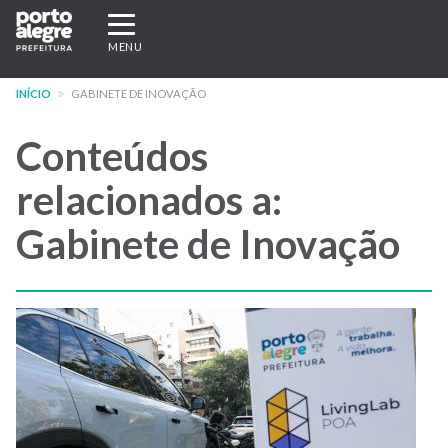
Pular
Expandir/recolher
para
navegação
MENU
o
conteúdo
INÍCIO
GABINETE DE INOVAÇÃO
principal
Conteúdos
relacionados a:
Gabinete de Inovação