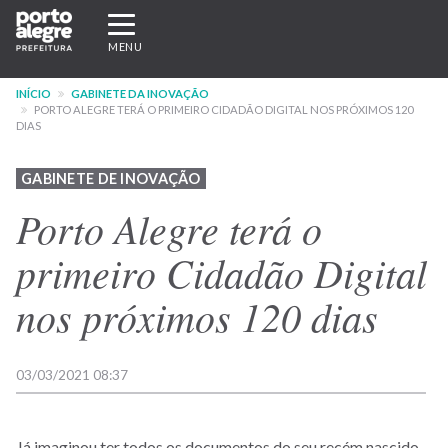
Pular
Expandir/recolher
para
navegação
MENU
o
conteúdo
INÍCIO
GABINETE DA INOVAÇÃO
principal
PORTO ALEGRE TERÁ O PRIMEIRO CIDADÃO DIGITAL NOS PRÓXIMOS 120
DIAS
GABINETE DE INOVAÇÃO
Porto Alegre terá o
primeiro Cidadão Digital
nos próximos 120 dias
03/03/2021 08:37
Já imaginou ter todos os documentos do seu recém nascido