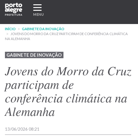
Pular
Expandir/recolher
para
navegação
MENU
o
conteúdo
INÍCIO
GABINETE DA INOVAÇÃO
principal
JOVENS DO MORRO DA CRUZ PARTICIPAM DE CONFERÊNCIA CLIMÁTICA
NA ALEMANHA
GABINETE DE INOVAÇÃO
Jovens do Morro da Cruz
participam de
conferência climática na
Alemanha
13/06/2026 08:21