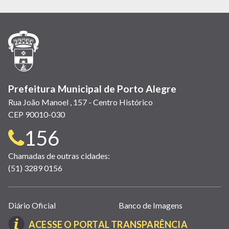
em
em
em
(link
em
em
em
nova
nova
nova
abre
nova
nova
nova
janela)
janela)
janela)
em
janela)
janela)
janela)
nova
janela)
Prefeitura Municipal de Porto Alegre
Rua João Manoel , 157 - Centro Histórico
CEP 90010-030
Telefone
156
para
Chamadas de outras cidades:
(51) 3289 0156
contato:
Links
Diário Oficial
Banco de Imagens
úteis
(LINK
ACESSE O PORTAL TRANSPARÊNCIA