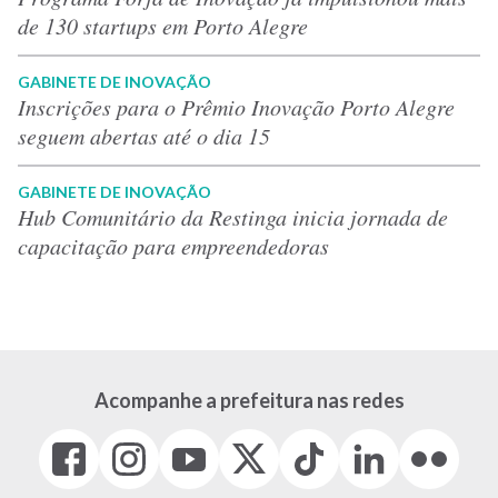
de 130 startups em Porto Alegre
GABINETE DE INOVAÇÃO
Inscrições para o Prêmio Inovação Porto Alegre
seguem abertas até o dia 15
GABINETE DE INOVAÇÃO
Hub Comunitário da Restinga inicia jornada de
capacitação para empreendedoras
Acompanhe a prefeitura nas redes
Facebook
Instagram
Youtube
X
Tiktok
LinkedIn
Flickr
(link
(link
(link
(Antigo
(link
(link
(link
abre
abre
abre
Twitter)
abre
abre
abre