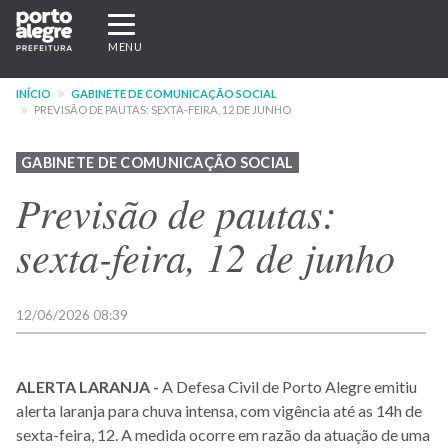
Pular
Expandir/recolher
para
navegação
MENU
o
conteúdo
INÍCIO
GABINETE DE COMUNICAÇÃO SOCIAL
principal
PREVISÃO DE PAUTAS: SEXTA-FEIRA, 12 DE JUNHO
GABINETE DE COMUNICAÇÃO SOCIAL
Previsão de pautas:
sexta-feira, 12 de junho
12/06/2026 08:39
ALERTA LARANJA -
A Defesa Civil de Porto Alegre emitiu
alerta laranja para chuva intensa, com vigência até as 14h de
sexta-feira, 12. A medida ocorre em razão da atuação de uma