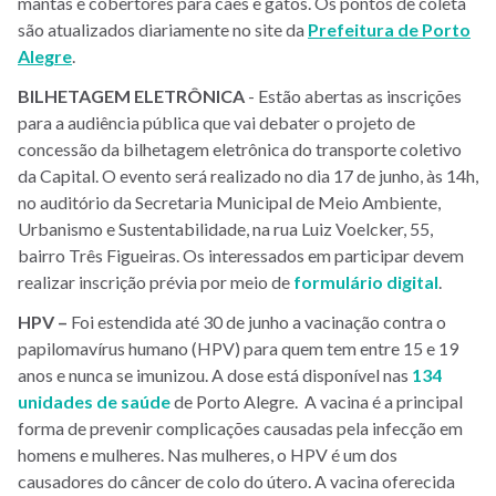
mantas e cobertores para cães e gatos. Os pontos de coleta
são atualizados diariamente no site da
Prefeitura de Porto
Alegre
.
BILHETAGEM
ELETRÔNICA
- Estão abertas as inscrições
para a audiência pública que vai debater o projeto de
concessão da bilhetagem eletrônica do transporte coletivo
da Capital. O evento será realizado no dia 17 de junho, às 14h,
no auditório da Secretaria Municipal de Meio Ambiente,
Urbanismo e Sustentabilidade, na rua Luiz Voelcker, 55,
bairro Três Figueiras. Os interessados em participar devem
realizar inscrição prévia por meio de
formulário digital
.
HPV –
Foi estendida até 30 de junho a vacinação contra o
papilomavírus humano (HPV) para quem tem entre 15 e 19
anos e nunca se imunizou. A dose está disponível nas
134
unidades de saúde
de Porto Alegre. A vacina é a principal
forma de prevenir complicações causadas pela infecção em
homens e mulheres. Nas mulheres, o HPV é um dos
causadores do câncer de colo do útero. A vacina oferecida