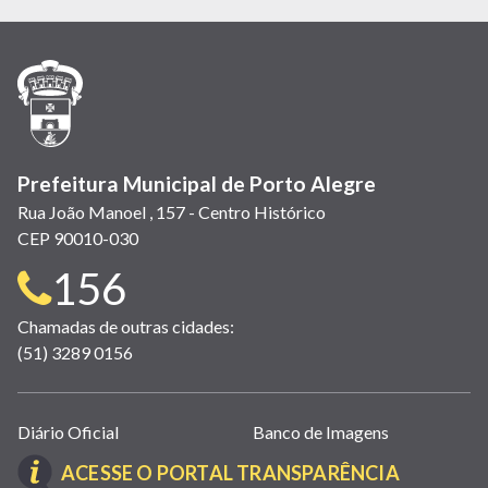
em
em
em
(link
em
em
em
nova
nova
nova
abre
nova
nova
nova
janela)
janela)
janela)
em
janela)
janela)
janela)
nova
janela)
Prefeitura Municipal de Porto Alegre
Rua João Manoel , 157 - Centro Histórico
CEP 90010-030
Telefone
156
para
Chamadas de outras cidades:
(51) 3289 0156
contato:
Links
Diário Oficial
Banco de Imagens
úteis
(LINK
ACESSE O PORTAL TRANSPARÊNCIA
(abrem