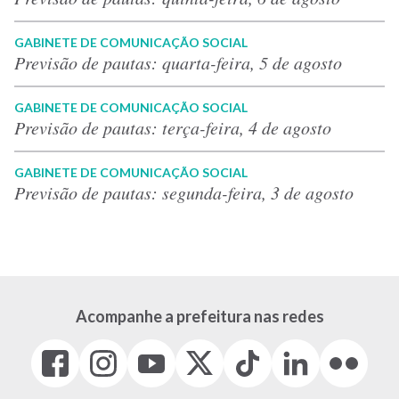
GABINETE DE COMUNICAÇÃO SOCIAL
Previsão de pautas: quarta-feira, 5 de agosto
GABINETE DE COMUNICAÇÃO SOCIAL
Previsão de pautas: terça-feira, 4 de agosto
GABINETE DE COMUNICAÇÃO SOCIAL
Previsão de pautas: segunda-feira, 3 de agosto
Acompanhe a prefeitura nas redes
Facebook
Instagram
Youtube
X
Tiktok
LinkedIn
Flickr
(link
(link
(link
(Antigo
(link
(link
(link
abre
abre
abre
Twitter)
abre
abre
abre