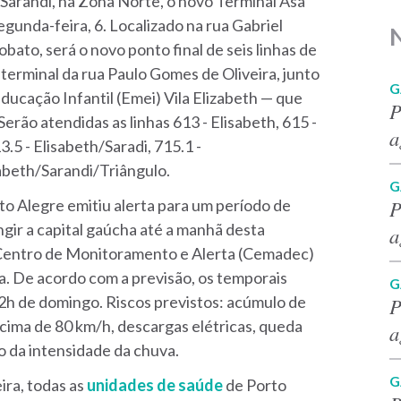
Sarandi, na Zona Norte, o novo Terminal Asa
egunda-feira, 6. Localizado na rua Gabriel
bato, será o novo ponto final de seis linhas de
 terminal da rua Paulo Gomes de Oliveira, junto
G
ducação Infantil (Emei) Vila Elizabeth — que
P
rão atendidas as linhas 613 - Elisabeth, 615 -
a
.5 - Elisabeth/Saradi, 715.1 -
abeth/Sarandi/Triângulo.
G
P
rto Alegre emitiu alerta para um período de
gir a capital gaúcha até a manhã desta
a
o Centro de Monitoramento e Alerta (Cemadec)
 De acordo com a previsão, os temporais
G
2h de domingo. Riscos previstos: acúmulo de
P
cima de 80 km/h, descargas elétricas, queda
a
 da intensidade da chuva.
G
ira, todas as
unidades de saúde
de Porto