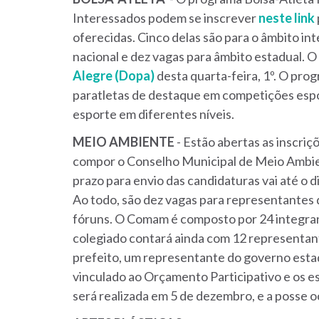
Interessados podem se inscrever
neste link
oferecidas. Cinco delas são para o âmbito int
nacional e dez vagas para âmbito estadual. O 
Alegre (Dopa)
desta quarta-feira, 1º. O prog
paratletas de destaque em competições espo
esporte em diferentes níveis.
MEIO AMBIENTE
- Estão abertas as inscriç
compor o Conselho Municipal de Meio Ambie
prazo para envio das candidaturas vai até o d
Ao todo, são dez vagas para representantes d
fóruns. O Comam é composto por 24 integra
colegiado contará ainda com 12 representant
prefeito, um representante do governo est
vinculado ao Orçamento Participativo e os e
será realizada em 5 de dezembro, e a posse o