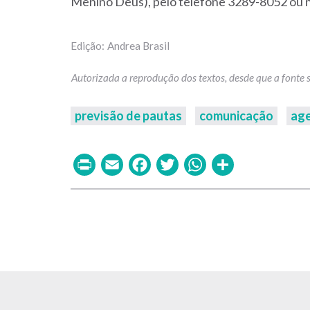
Menino Deus), pelo telefone 3289-8052 ou n
Andrea Brasil
previsão de pautas
comunicação
ag
Print
Email
Facebook
Twitter
WhatsAp
Share