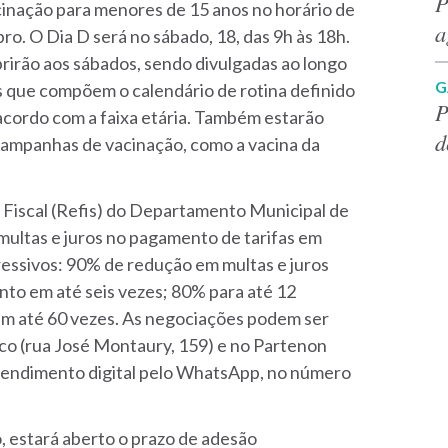
P
cinação para menores de 15 anos no horário de
a
ro. O Dia D será no sábado, 18, das 9h às 18h.
rirão aos sábados, sendo divulgadas ao longo
G
s que compõem o calendário de rotina definido
P
acordo com a faixa etária. Também estarão
d
campanhas de vacinação, como a vacina da
 Fiscal (Refis) do Departamento Municipal de
ultas e juros no pagamento de tarifas em
essivos: 90% de redução em multas e juros
to em até seis vezes; 80% para até 12
 em até 60 vezes. As negociações podem ser
co (rua José Montaury, 159) e no Partenon
 atendimento digital pelo WhatsApp, no número
, estará aberto o prazo de adesão