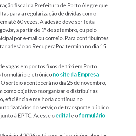
ração fiscal da Prefeitura de Porto Alegre que
tas para a regularização de dívidas com o
 em até 60 vezes. A adesão deve ser feita
ov.br, a partir de 1º de setembro, ou pelo
cipal por e-mail ou correio. Para contribuintes
icitar adesão ao RecuperaPoa termina no dia 15
 de vagas em pontos fixos de táxi em Porto
o formulário eletrônico
no site da Empresa
. O sorteio acontecerá no dia 25 de novembro,
em como objetivo reorganizar e distribuir as
, eficiência e melhoria contínua no
utorizatários do serviço de transporte público
s junto à EPTC. Acesse o
edital
e o
formulário
Municipal 2026 está com as inscrições abertas.