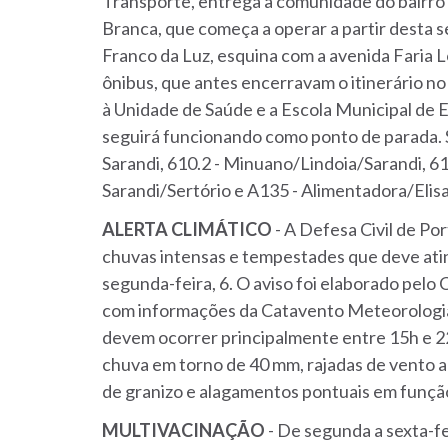
Transporte, entrega à comunidade do bairro 
Branca, que começa a operar a partir desta s
Franco da Luz, esquina com a avenida Faria Lo
ônibus, que antes encerravam o itinerário no
à Unidade de Saúde e a Escola Municipal de E
seguirá funcionando como ponto de parada. Se
Sarandi, 610.2 - Minuano/Lindoia/Sarandi, 613
Sarandi/Sertório e A135 - Alimentadora/Elis
ALERTA
CLIMÁTICO
- A Defesa Civil de Po
chuvas intensas e tempestades que deve atin
segunda-feira, 6. O aviso foi elaborado pel
com informações da Catavento Meteorologia.
devem ocorrer principalmente entre 15h e 2
chuva em torno de 40 mm, rajadas de vento a
de granizo e alagamentos pontuais em função
MULTIVACINAÇÃO
- De segunda a sexta-fe