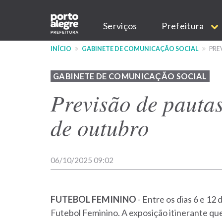
Pular
Main
para
Serviços
Prefeitura
o
navigation
conteúdo
INÍCIO
GABINETE DE COMUNICAÇÃO SOCIAL
PRE
principal
GABINETE DE COMUNICAÇÃO SOCIAL
Previsão de pautas
de outubro
06/10/2025 09:02
FUTEBOL
FEMININO
- Entre os dias 6 e 12
Futebol Feminino. A exposição itinerante qu