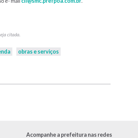
o e- mail
cll@smc.prefpoa.com.br
.
enda
obras e serviços
p
Acompanhe a prefeitura nas redes