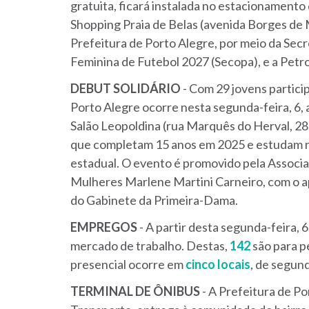
gratuita, ficará instalada no estacionamento
Shopping Praia de Belas (avenida Borges de 
Prefeitura de Porto Alegre, por meio da Sec
Feminina de Futebol 2027 (Secopa), e a Petr
DEBUT
SOLIDÁRIO
- Com 29 jovens particip
Porto Alegre ocorre nesta segunda-feira, 6, a
Salão Leopoldina (rua Marquês do Herval, 28
que completam 15 anos em 2025 e estudam na
estadual. O evento é promovido pela Associ
Mulheres Marlene Martini Carneiro, com o ap
do Gabinete da Primeira-Dama.
EMPREGOS
- A partir desta segunda-feira, 6
mercado de trabalho. Destas,
142
são para p
presencial ocorre em
cinco locais
, de segund
TERMINAL
DE
ÔNIBUS
- A Prefeitura de P