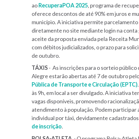
ao
RecuperaPOA 2025
, programa de recupe
oferece descontos de até 90% em juros e mul
município. A iniciativa permite parcelamento
diretamente no site mediante login na conta g
aceite da proposta enviada pela Receita Muni
com débitos judicializados, o prazo para sol
de outubro.
TÁXIS
- As inscrições para o sorteio público
Alegre estarão abertas até 7 de outubro pel
Pública de Transporte e Circulação (EPTC)
às 9h, em local a ser divulgado. A iniciativa t
vagas disponíveis, promovendo racionalização
atendimento à população. Podem participar a
individual por táxi, devidamente cadastrado
de inscrição
.
BOLSA-ATLETA
- O programa Bolsa-Atleta 