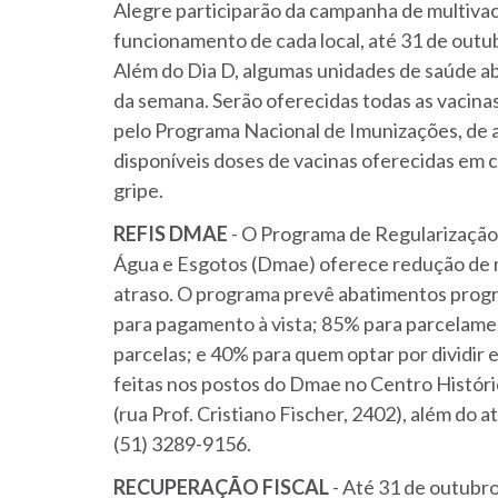
Alegre participarão da campanha de multiva
funcionamento de cada local, até 31 de outub
Além do Dia D, algumas unidades de saúde ab
da semana. Serão oferecidas todas as vacina
pelo Programa Nacional de Imunizações, de 
disponíveis doses de vacinas oferecidas em 
gripe.
REFIS DMAE
- O Programa de Regularização
Água e Esgotos (Dmae) oferece redução de m
atraso. O programa prevê abatimentos progr
para pagamento à vista; 85% para parcelamen
parcelas; e 40% para quem optar por dividir
feitas nos postos do Dmae no Centro Históri
(rua Prof. Cristiano Fischer, 2402), além do
(51) 3289-9156.
RECUPERAÇÃO FISCAL
- Até 31 de outubro