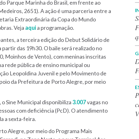
 do Parque Marinha do Brasil, em frente ao
I
Medeiros, 2651). A ação é uma parceria entre a
S
retaria Extraordinária da Copa do Mundo
F
obras. Veja
aqui
a programação.
q
antes, a terceira edição do Debut Solidário de
 partir das 19h30. O baile será realizado no
G
0, Moinhos de Vento), com meninas inscritas
D
 rede pública de ensino municipal ou
F
ação Leopoldina Juvenil e pelo Movimento de
oio da Prefeitura de Porto Alegre, por meio
E
P
, o Sine Municipal disponibiliza
3.007
vagas no
c
essoas com deficiência (PcD). O atendimento
V
a a sexta-feira.
orto Alegre, por meio do Programa Mais