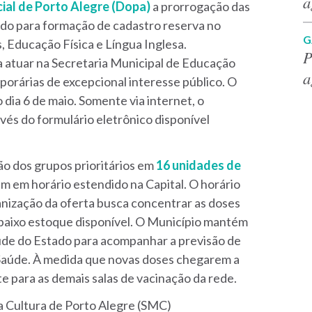
a
cial de Porto Alegre (Dopa)
a prorrogação das
cado para formação de cadastro reserva no
G
, Educação Física e Língua Inglesa.
P
 atuar na Secretaria Municipal de Educação
a
porárias de excepcional interesse público. O
 dia 6 de maio. Somente via internet, o
vés do formulário eletrônico disponível
ção dos grupos prioritários em
16 unidades de
em em horário estendido na Capital. O horário
anização da oferta busca concentrar as doses
baixo estoque disponível. O Município mantém
de do Estado para acompanhar a previsão de
 Saúde. À medida que novas doses chegarem a
e para as demais salas de vacinação da rede.
da Cultura de Porto Alegre (SMC)