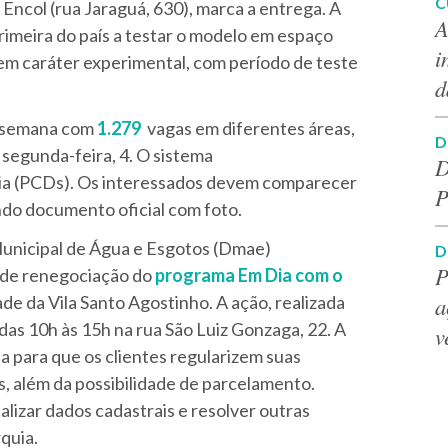
C
 Encol (rua Jaraguá, 630), marca a entrega. A
A
primeira do país a testar o modelo em espaço
i
em caráter experimental, com período de teste
d
 a semana com
1.279
vagas em diferentes áreas,
D
segunda-feira, 4. O sistema
D
cia (PCDs). Os interessados devem comparecer
P
ndo documento oficial com foto.
nicipal de Água e Esgotos (Dmae)
D
P
 de renegociação do
programa Em Dia com o
a
e da Vila Santo Agostinho. A ação, realizada
as 10h às 15h na rua São Luiz Gonzaga, 22. A
v
da para que os clientes regularizem suas
, além da possibilidade de parcelamento.
lizar dados cadastrais e resolver outras
quia.