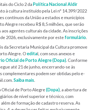
ais do Ciclo 2 da
Política Nacional Aldir
to à cultura instituído pela Lei nº 14.399/2022
es contínuos da União a estados e municípios
rto Alegre recebeu R$ 8,5 milhões, que serão
s aos agentes culturais da cidade. As inscrições
o de 2026, exclusivamente por este
formulário
.
is da Secretaria Municipal da Cultura promove
rto Alegre. O
edita
l, com seus anexos e
rio Oficial de Porto Alegre (Dopa)
. Conforme
segue até 21 de junho, encerrando-se às
s complementares podem ser obtidas pelo e-
il.com.
Saiba mais
.
o Oficial de Porto Alegre
(Dopa)
, a abertura de
iários de nível superior e técnico, com
 além de formação de cadastro reserva. As
ira, 4, e deverão ser feitas exclusivamente