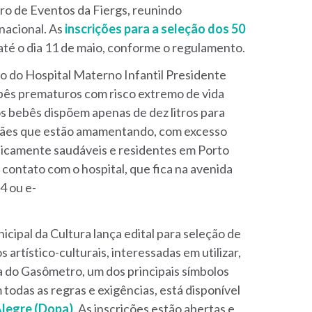
tro de Eventos da Fiergs, reunindo
 nacional. As
inscrições para a seleção dos 50
até o dia 11 de maio, conforme o regulamento.
 do Hospital Materno Infantil Presidente
bês prematuros com risco extremo de vida
s bebês dispõem apenas de dez litros para
. Mães que estão amamentando, com excesso
linicamente saudáveis e residentes em Porto
contato com o hospital, que fica na avenida
4 ou e-
icipal da Cultura lança edital para seleção de
artístico-culturais, interessadas em utilizar,
 do Gasômetro, um dos principais símbolos
todas as regras e exigências, está disponível
Alegre (Dopa)
. As inscrições estão abertas e