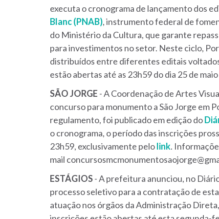
executa o cronograma de lançamento dos edit
Blanc (PNAB)
, instrumento federal de fomen
do Ministério da Cultura, que garante repass
para investimentos no setor. Neste ciclo, Po
distribuídos entre diferentes editais voltado
estão abertas até as 23h59 do dia 25 de mai
SÃO JORGE
- A Coordenação de Artes Visua
concurso para monumento a São Jorge em Po
regulamento, foi publicado em edição do
Diá
o cronograma, o período das inscrições pros
23h59, exclusivamente pelo
link
. Informaçõe
mail concursosmcmonumentosaojorge@gma
ESTÁGIOS
- A prefeitura anunciou, no Diári
processo seletivo para a contratação de estag
atuação nos órgãos da Administração Direta,
inscrições estão abertas até esta segunda-fe