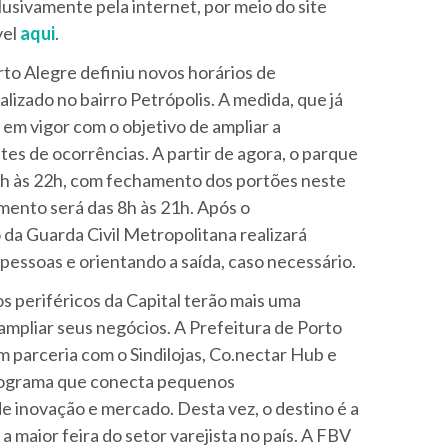
clusivamente pela internet, por meio do site
vel
aqui
.
rto Alegre definiu novos horários de
lizado no bairro Petrópolis. A medida, que já
em vigor com o objetivo de ampliar a
tes de ocorrências. A partir de agora, o parque
 8h às 22h, com fechamento dos portões neste
mento será das 8h às 21h. Após o
da Guarda Civil Metropolitana realizará
pessoas e orientando a saída, caso necessário.
s periféricos da Capital terão mais uma
mpliar seus negócios. A Prefeitura de Porto
 parceria com o Sindilojas, Co.nectar Hub e
rograma que conecta pequenos
 inovação e mercado. Desta vez, o destino é a
a maior feira do setor varejista no país. A FBV