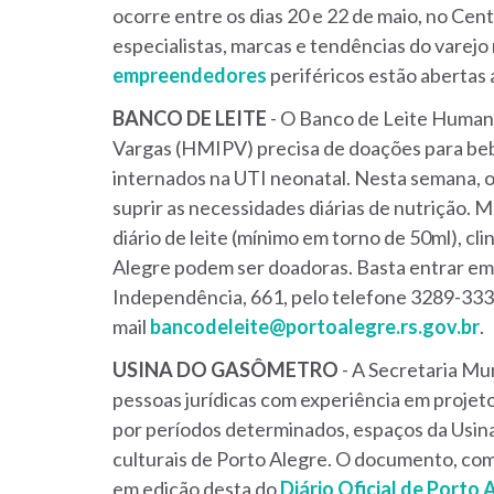
ocorre entre os dias 20 e 22 de maio, no Cen
especialistas, marcas e tendências do varejo
empreendedores
periféricos estão abertas 
BANCO
DE
LEITE
- O Banco de Leite Humano
Vargas (HMIPV) precisa de doações para be
internados na UTI neonatal. Nesta semana, o
suprir as necessidades diárias de nutrição
diário de leite (mínimo em torno de 50ml), c
Alegre podem ser doadoras. Basta entrar em 
Independência, 661, pelo telefone 3289-333
mail
bancodeleite@portoalegre.rs.gov.br
.
USINA
DO
GASÔMETRO
- A Secretaria Mun
pessoas jurídicas com experiência em projetos 
por períodos determinados, espaços da Usina
culturais de Porto Alegre. O documento, com 
em edição desta do
Diário Oficial de Porto 