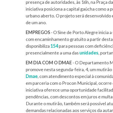
presença de autoridades, às 16h, na Praça da
iniciativa posiciona a capital gaúcha como a 
urbano aberto. O projeto será desenvolvido 
de um ano.
EMPREGOS
- O Sine de Porto Alegre inicia
com encaminhamento gratuito a partir desta 
disponibiliza
154
para pessoas com deficiên
presencialmente a uma das
unidades
, porta
EM DIA COM O DMAE
- O Departamento Mu
promove nesta segunda-feira, 4, um mutirão
Dmae
, com atendimento especial à comunidad
em parceria com o Procon Municipal, ocorre d
iniciativa oferece uma oportunidade facilita
pendências, com descontos em juros e multas
Durante o mutirão, também será possível atua
demandas relacionadas aos serviços da autar