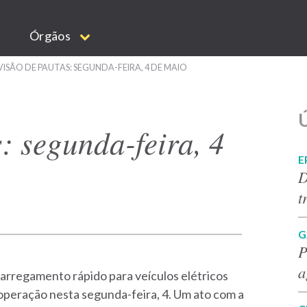
Órgãos
ISÃO DE PAUTAS: SEGUNDA-FEIRA, 4 DE MAIO
Ú
: segunda-feira, 4
E
D
t
G
P
a
carregamento rápido para veículos elétricos
operação nesta segunda-feira, 4. Um ato com a