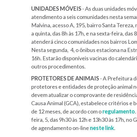
UNIDADES
MÓVEIS
- As duas unidades móv
atendimento a seis comunidades nesta seman
Malvina, acesso A, 195, bairro Santa Tereza, 
a quinta, das 8h às 17h, e na sexta-feira, das
atenderá cinco comunidades nos bairros Lomb
Nesta segunda, 4, o ônibus estaciona na Estr
16h. Estarão disponíveis vacinas do calendá
outros procedimentos.
PROTETORES
DE
ANIMAIS
- A Prefeitura 
protetores e entidades de proteção animal n
devem atualizar o comprovante de residência
Causa Animal (GCA), estabelece critérios e b
de 12 meses, de acordo com o
regulamento
feira, 5, das 9h30 às 12h e 13h30 às 17h, no 
de agendamento on-line
neste link
.