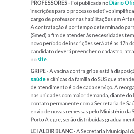
PROFESSORES
- Foi publicada no
Diário Ofi
inscrições para o processo seletivo simplifi
cargo de professor nas habilitações em Artes
A contratação é por tempo determinado para
(Smed) a fim de atender às necessidades tem
novo período de inscrições será até as 17h do
candidato deverá preencher o cadastro, atra
no
site
.
GRIPE
- A vacina contra gripe está à disposi
saúde
e clínicas da família do SUS que atend
de atendimento é o de cada serviço. A reorg
nas unidades com maior demanda, diante do 
contato permanente com a Secretaria de Saú
envio de novas remessas pelo Ministério da
Porto Alegre, serão distribuídas gradualment
LEI ALDIR BLANC
- A Secretaria Municipal 