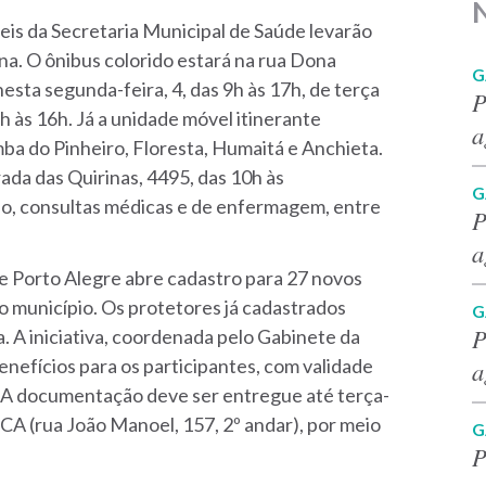
eis da Secretaria Municipal de Saúde levarão
a. O ônibus colorido estará na rua Dona
G
nesta segunda-feira, 4, das 9h às 17h, de terça
P
 8h às 16h. Já a unidade móvel itinerante
a
a do Pinheiro, Floresta, Humaitá e Anchieta.
ada das Quirinas, 4495, das 10h às
G
rio, consultas médicas e de enfermagem, entre
P
a
de Porto Alegre abre cadastro para 27 novos
o município. Os protetores já cadastrados
G
P
. A iniciativa, coordenada pelo Gabinete da
enefícios para os participantes, com validade
a
. A documentação deve ser entregue até terça-
GCA (rua João Manoel, 157, 2º andar), por meio
G
P