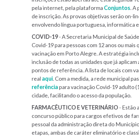
pela internet, pela plataforma
Conjuntos
. A
de inscrição. As provas objetivas serão on-li
envolvendo língua portuguesa, informática 
COVID-19
- A Secretaria Municipal de Saúde
Covid-19 para pessoas com 12 anos ou mais q
vacinação em Porto Alegre. A estratégia incl
inclusão de todas as unidades que já aplicam
pontos de referência. A lista de locais com v
real
aqui
. Com a medida, a rede municipal pa
referência
para vacinação Covid-19 adulto (1
cidade, facilitando o acesso da população.
FARMACÊUTICO
E
VETERINÁRIO
- Estão 
concurso público para cargos efetivos de fa
pessoal da administração direta do Municípi
etapas, ambas de caráter eliminatório e class