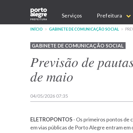
Pular
Main
para
Serviços
Prefeitura
o
navigation
conteúdo
INÍCIO
GABINETE DE COMUNICAÇÃO SOCIAL
PREV
principal
GABINETE DE COMUNICAÇÃO SOCIAL
Previsão de pautas
de maio
04/05/2026 07:35
ELETROPONTOS
- Os primeiros pontos de 
em vias públicas de Porto Alegre entram em 