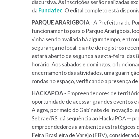
discursiva. As inscrições serão realizadas ex
da
Fundatec
. O edital completo está disponí
PARQUE
ARARIGBOIA
- A Prefeitura de Po
funcionamento para o Parque Ararigboia, loca
vinha sendo avaliada há algum tempo, entrou 
segurança no local, diante de registros recen
estará aberto de segunda a sexta-feira, das
horário. Aos sábados e domingos, o funciona
encerramento das atividades, uma guarnição 
rondas no espaço, verificando a presença de 
HACKAPOA
- Empreendedores de território
oportunidade de acessar grandes eventos e a
Alegre, por meio do Gabinete de Inovação, em
Sebrae/RS, dá sequência ao HackaPOA — p
empreendedores a ambientes estratégicos de
Feira Brasileira de Varejo (FBV), considerada 