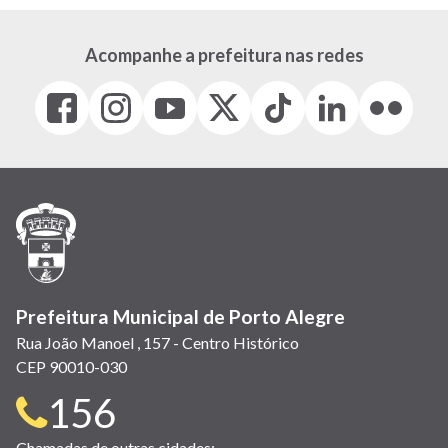
Acompanhe a prefeitura nas redes
Facebook
Instagram
Youtube
X
Tiktok
LinkedIn
Flickr
(link
(link
(link
(Antigo
(link
(link
(link
abre
abre
abre
Twitter)
abre
abre
abre
em
em
em
(link
em
em
em
nova
nova
nova
abre
nova
nova
nova
janela)
janela)
janela)
em
janela)
janela)
janela)
nova
janela)
Prefeitura Municipal de Porto Alegre
Rua João Manoel , 157 - Centro Histórico
CEP 90010-030
Telefone
156
Chamadas de outras cidades: