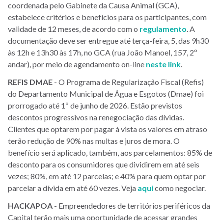
coordenada pelo Gabinete da Causa Animal (GCA),
estabelece critérios e benefícios para os participantes, com
validade de 12 meses, de acordo com o
regulamento
. A
documentação deve ser entregue até terça-feira, 5, das 9h30
às 12h e 13h30 às 17h, no GCA (rua João Manoel, 157, 2º
andar), por meio de agendamento on-line
neste link
.
REFIS
DMAE
- O Programa de Regularização Fiscal (Refis)
do Departamento Municipal de Água e Esgotos (Dmae) foi
prorrogado até 1º de junho de 2026. Estão previstos
descontos progressivos na renegociação das dívidas.
Clientes que optarem por pagar à vista os valores em atraso
terão redução de 90% nas multas e juros de mora. O
benefício será aplicado, também, aos parcelamentos: 85% de
desconto para os consumidores que dividirem em até seis
vezes; 80%, em até 12 parcelas; e 40% para quem optar por
parcelar a dívida em até 60 vezes. Veja
aqui
como negociar.
HACKAPOA
- Empreendedores de territórios periféricos da
Capital terão mais uma oportunidade de acessar grandes