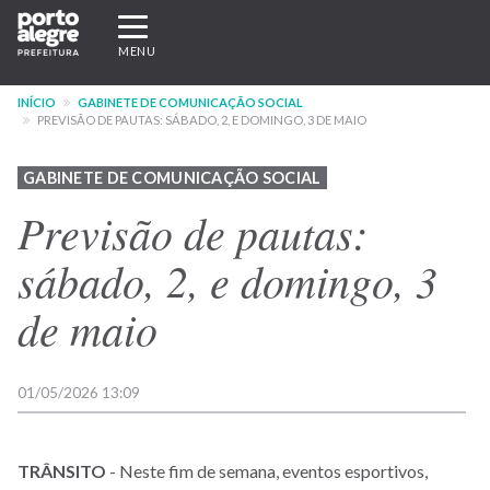
Pular
Expandir/recolher
para
navegação
MENU
o
conteúdo
INÍCIO
GABINETE DE COMUNICAÇÃO SOCIAL
principal
PREVISÃO DE PAUTAS: SÁBADO, 2, E DOMINGO, 3 DE MAIO
GABINETE DE COMUNICAÇÃO SOCIAL
Previsão de pautas:
sábado, 2, e domingo, 3
de maio
01/05/2026 13:09
TRÂNSITO
- Neste fim de semana, eventos esportivos,