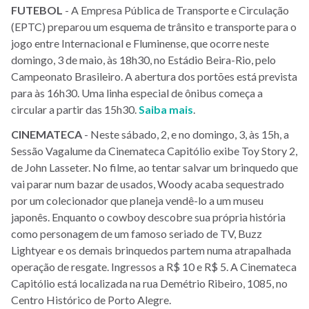
FUTEBOL
- A Empresa Pública de Transporte e Circulação
(EPTC) preparou um esquema de trânsito e transporte para o
jogo entre Internacional e Fluminense, que ocorre neste
domingo, 3 de maio, às 18h30, no Estádio Beira-Rio, pelo
Campeonato Brasileiro. A abertura dos portões está prevista
para às 16h30. Uma linha especial de ônibus começa a
circular a partir das 15h30.
Saiba mais
.
CINEMATECA
- Neste sábado, 2, e no domingo, 3, às 15h, a
Sessão Vagalume da Cinemateca Capitólio exibe Toy Story 2,
de John Lasseter. No filme, ao tentar salvar um brinquedo que
vai parar num bazar de usados, Woody acaba sequestrado
por um colecionador que planeja vendê-lo a um museu
japonês. Enquanto o cowboy descobre sua própria história
como personagem de um famoso seriado de TV, Buzz
Lightyear e os demais brinquedos partem numa atrapalhada
operação de resgate. Ingressos a R$ 10 e R$ 5. A Cinemateca
Capitólio está localizada na rua Demétrio Ribeiro, 1085, no
Centro Histórico de Porto Alegre.