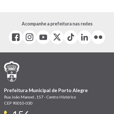
Acompanhe a prefeitura nas redes
Facebook
Instagram
Youtube
X
Tiktok
LinkedIn
Flickr
(link
(link
(link
(Antigo
(link
(link
(link
abre
abre
abre
Twitter)
abre
abre
abre
em
em
em
(link
em
em
em
nova
nova
nova
abre
nova
nova
nova
janela)
janela)
janela)
em
janela)
janela)
janela)
nova
janela)
Prefeitura Municipal de Porto Alegre
Rua João Manoel , 157 - Centro Histórico
CEP 90010-030