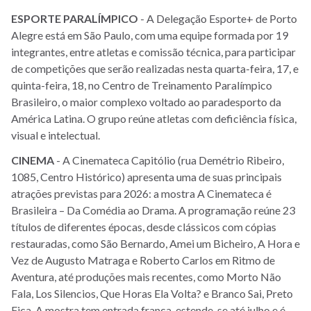
ESPORTE
PARALÍMPICO
- A Delegação Esporte+ de Porto
Alegre está em São Paulo, com uma equipe formada por 19
integrantes, entre atletas e comissão técnica, para participar
de competições que serão realizadas nesta quarta-feira, 17, e
quinta-feira, 18, no Centro de Treinamento Paralímpico
Brasileiro, o maior complexo voltado ao paradesporto da
América Latina. O grupo reúne atletas com deficiência física,
visual e intelectual.
CINEMA
- A Cinemateca Capitólio (rua Demétrio Ribeiro,
1085, Centro Histórico) apresenta uma de suas principais
atrações previstas para 2026: a mostra A Cinemateca é
Brasileira – Da Comédia ao Drama. A programação reúne 23
títulos de diferentes épocas, desde clássicos com cópias
restauradas, como São Bernardo, Amei um Bicheiro, A Hora e
Vez de Augusto Matraga e Roberto Carlos em Ritmo de
Aventura, até produções mais recentes, como Morto Não
Fala, Los Silencios, Que Horas Ela Volta? e Branco Sai, Preto
Fica. A mostra tem entrada franca, estende-se até julho e é