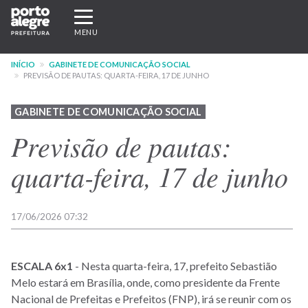
Pular
Expandir/recolher
para
navegação
MENU
o
conteúdo
INÍCIO
GABINETE DE COMUNICAÇÃO SOCIAL
principal
PREVISÃO DE PAUTAS: QUARTA-FEIRA, 17 DE JUNHO
GABINETE DE COMUNICAÇÃO SOCIAL
Previsão de pautas:
quarta-feira, 17 de junho
17/06/2026 07:32
ESCALA 6x1
- Nesta quarta-feira, 17, prefeito Sebastião
Melo estará em Brasília, onde, como presidente da Frente
Nacional de Prefeitas e Prefeitos (FNP), irá se reunir com os