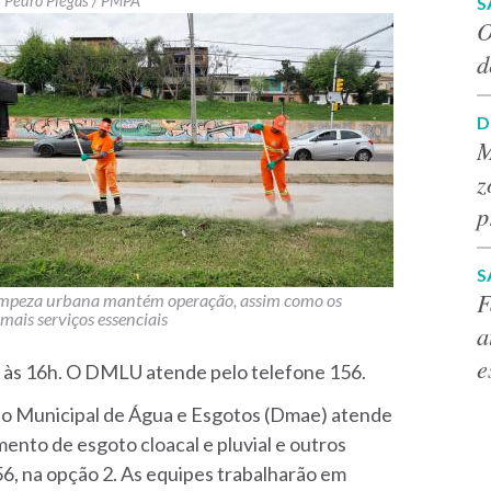
Pedro Piegas / PMPA
S
O
d
D
M
z
p
S
F
mpeza urbana mantém operação, assim como os
mais serviços essenciais
a
e
h às 16h. O DMLU atende pelo telefone 156.
 Municipal de Água e Esgotos (Dmae) atende
nto de esgoto cloacal e pluvial e outros
56, na opção 2. As equipes trabalharão em