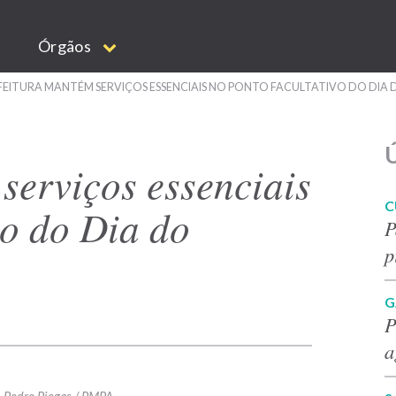
Órgãos
FEITURA MANTÉM SERVIÇOS ESSENCIAIS NO PONTO FACULTATIVO DO DIA 
Ú
serviços essenciais
C
vo do Dia do
P
p
G
P
a