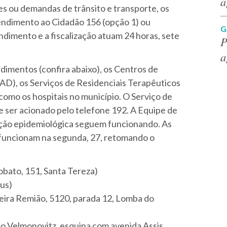
a
es ou demandas de trânsito e transporte, os
endimento ao Cidadão 156 (opção 1) ou
G
imento e a fiscalização atuam 24 horas, sete
P
a
dimentos (confira abaixo), os Centros de
AD), os Serviços de Residenciais Terapêuticos
como os hospitais no município. O Serviço de
ser acionado pelo telefone 192. A Equipe de
cação epidemiológica seguem funcionando. As
o funcionam na segunda, 27, retomando o
obato, 151, Santa Tereza)
us)
veira Remião, 5120, parada 12, Lomba do
mo Velmonovitz, esquina com avenida Assis