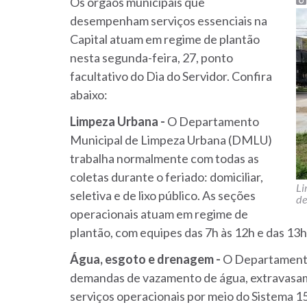
Os órgãos municipais que
desempenham serviços essenciais na
Capital atuam em regime de plantão
nesta segunda-feira, 27, ponto
facultativo do Dia do Servidor. Confira
abaixo:
Limpeza Urbana -
O Departamento
Municipal de Limpeza Urbana (DMLU)
trabalha normalmente com todas as
coletas durante o feriado: domiciliar,
Li
seletiva e de lixo público. As seções
de
operacionais atuam em regime de
plantão, com equipes das 7h às 12h e das 13
Água, esgoto e drenagem -
O Departamento
demandas de vazamento de água, extravasame
serviços operacionais por meio do Sistema 1