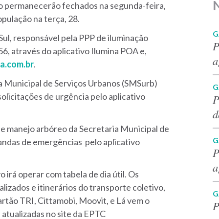
to permanecerão fechados na segunda-feira,
pulação na terça, 28.
G
Sul, responsável pela PPP de iluminação
P
56, através do aplicativo Ilumina POA e,
a
oa.com.br
.
a Municipal de Serviços Urbanos (SMSurb)
G
licitações de urgência pelo aplicativo
P
d
de manejo arbóreo da Secretaria Municipal de
G
ndas de emergências pelo aplicativo
P
a
 irá operar com tabela de dia útil. Os
izados e itinerários do transporte coletivo,
G
artão TRI, Cittamobi, Moovit, e Lá vem o
P
s atualizadas no site da EPTC