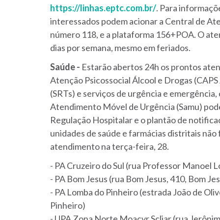
https://linhas.eptc.com.br/
. Para informaçõ
interessados podem acionar a Central de At
número 118, e a plataforma 156+POA. O atend
dias por semana, mesmo em feriados.
Saúde -
Estarão abertos 24h os prontos aten
Atenção Psicossocial Álcool e Drogas (CAPS 
(SRTs) e serviços de urgência e emergência, 
Atendimento Móvel de Urgência (Samu) pode 
Regulação Hospitalar e o plantão de notifi
unidades de saúde e farmácias distritais nã
atendimento na terça-feira, 28.
- PA Cruzeiro do Sul (rua Professor Manoel L
- PA Bom Jesus (rua Bom Jesus, 410, Bom Jes
- PA Lomba do Pinheiro (estrada João de Oli
Pinheiro)
- UPA Zona Norte Moacyr Scliar (rua Jerôni