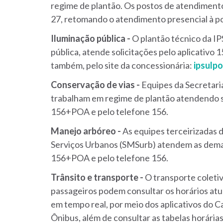
regime de plantão. Os postos de atendimen
27, retomando o atendimento presencial à po
Iluminação pública -
O plantão técnico da IP
pública, atende solicitações pelo aplicativo 1
também, pelo site da concessionária:
ipsulp
Conservação de vias -
Equipes da Secretari
trabalham em regime de plantão atendendo so
156+POA e pelo telefone 156.
Manejo arbóreo -
As equipes terceirizadas 
Serviços Urbanos (SMSurb) atendem as dema
156+POA e pelo telefone 156.
Trânsito e transporte -
O transporte coletivo
passageiros podem consultar os horários atual
em tempo real, por meio dos aplicativos do C
Ônibus, além de consultar as tabelas horária