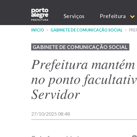
Pular
Main
para
Serviços
Prefeitura
o
navigation
conteúdo
INÍCIO
GABINETE DE COMUNICAÇÃO SOCIAL
PRE
principal
GABINETE DE COMUNICAÇÃO SOCIAL
Prefeitura mantém 
no ponto facultati
Servidor
27/10/2025 08:48