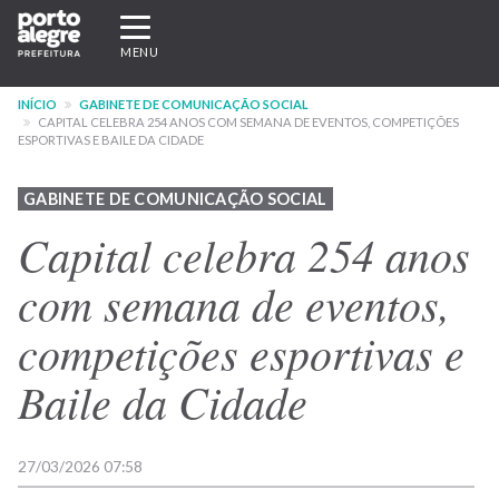
Pular
Expandir/recolher
para
navegação
MENU
o
conteúdo
INÍCIO
GABINETE DE COMUNICAÇÃO SOCIAL
principal
CAPITAL CELEBRA 254 ANOS COM SEMANA DE EVENTOS, COMPETIÇÕES
ESPORTIVAS E BAILE DA CIDADE
GABINETE DE COMUNICAÇÃO SOCIAL
Capital celebra 254 anos
com semana de eventos,
competições esportivas e
Baile da Cidade
27/03/2026 07:58