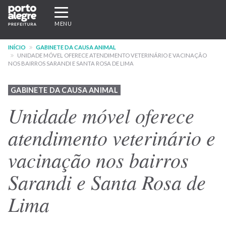
Pular
Expandir/recolher
para
navegação
MENU
o
conteúdo
INÍCIO
GABINETE DA CAUSA ANIMAL
principal
UNIDADE MÓVEL OFERECE ATENDIMENTO VETERINÁRIO E VACINAÇÃO
NOS BAIRROS SARANDI E SANTA ROSA DE LIMA
GABINETE DA CAUSA ANIMAL
Unidade móvel oferece
atendimento veterinário e
vacinação nos bairros
Sarandi e Santa Rosa de
Lima