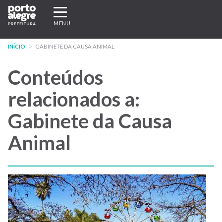
Pular
Expandir/recolher
para
navegação
MENU
o
conteúdo
INÍCIO
GABINETE DA CAUSA ANIMAL
principal
Conteúdos
relacionados a:
Gabinete da Causa
Animal