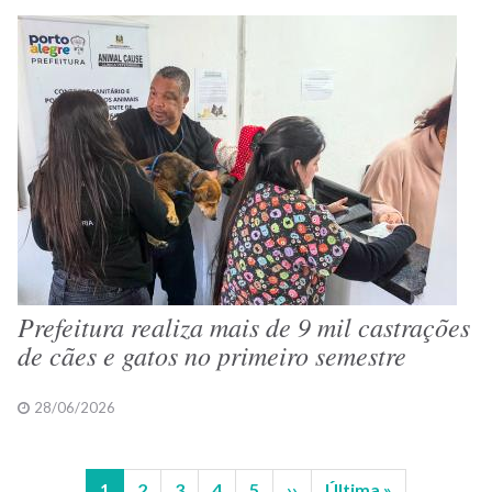
Prefeitura realiza mais de 9 mil castrações
de cães e gatos no primeiro semestre
28/06/2026
Página
1
Página
2
Página
3
Página
4
Página
5
Próxima
››
Última
Última »