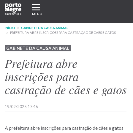
Pular
Expandir/recolher
para
navegação
MENU
o
conteúdo
INÍCIO
GABINETE DA CAUSA ANIMAL
principal
PREFEITURA ABRE INSCRIÇÕES PARA CASTRAÇÃO DE CÃES E GATOS
GABINETE DA CAUSA ANIMAL
Prefeitura abre
inscrições para
castração de cães e gatos
19/02/2025 17:46
A prefeitura abre inscrições para castração de cães e gatos