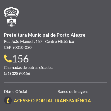
nova
nova
nova
abre
nova
nova
nova
janela)
janela)
janela)
em
janela)
janela)
janela)
nova
janela)
Prefeitura Municipal de Porto Alegre
Rua João Manoel , 157 - Centro Histórico
CEP 90010-030
Telefone
156
para
Chamadas de outras cidades:
(51) 3289 0156
contato:
Links
Diário Oficial
Banco de Imagens
úteis
(LINK
ACESSE O PORTAL TRANSPARÊNCIA
(abrem
ABRE
em