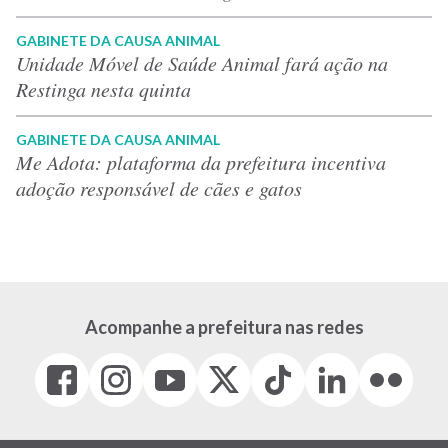
GABINETE DA CAUSA ANIMAL
Unidade Móvel de Saúde Animal fará ação na
Restinga nesta quinta
GABINETE DA CAUSA ANIMAL
Me Adota: plataforma da prefeitura incentiva
adoção responsável de cães e gatos
Acompanhe a prefeitura nas redes
Facebook
Instagram
Youtube
X
Tiktok
LinkedIn
Flickr
(link
(link
(link
(Antigo
(link
(link
(link
abre
abre
abre
Twitter)
abre
abre
abre
em
em
em
(link
em
em
em