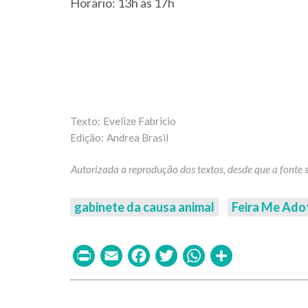
Horário: 13h às 17h
Evelize Fabricio
Andrea Brasil
gabinete da causa animal
Feira Me Ado
Print
Email
Facebook
Twitter
WhatsAp
Share