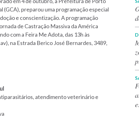
brado em 4 de outubro, a Prefeitura de Porto
S
O
al (GCA), preparou uma programação especial
d
adoção e conscientização. A programação
Jornada de Castração Massiva da América
nando com a Feira Me Adota, das 13h às
D
M
av), na Estrada Berico José Bernardes, 3489,
z
p
S
F
ul
a
ntiparasitários, atendimento veterinário e
e
va