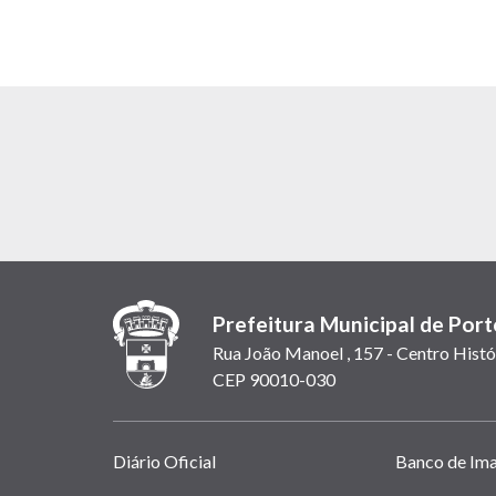
Prefeitura Municipal de Port
Rua João Manoel , 157 - Centro Histó
CEP 90010-030
Links
Diário Oficial
Banco de Im
úteis