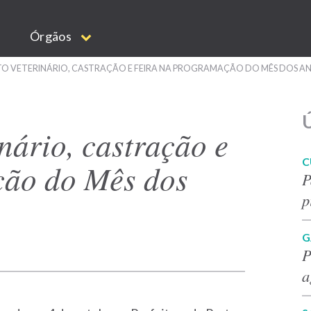
Órgãos
O VETERINÁRIO, CASTRAÇÃO E FEIRA NA PROGRAMAÇÃO DO MÊS DOS AN
Ú
nário, castração e
C
ção do Mês dos
P
p
G
P
a