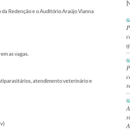
o da Redenção e o Auditório Araújo Vianna
G
P
c
q
rem as vagas.
G
P
c
ntiparasitários, atendimento veterinário e
s
G
A
s
av)
A