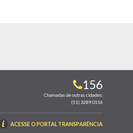
Telefone
156
para
Chamadas de outras cidades:
(51) 3289 0156
contato:
(LINK
ACESSE O PORTAL TRANSPARÊNCIA
ABRE