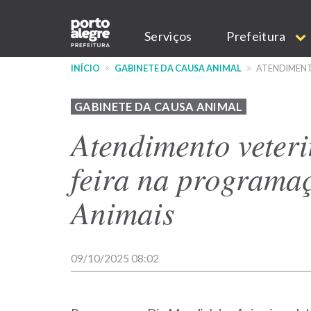
Pular
Main
para
Serviços
Prefeitura
o
navigation
conteúdo
INÍCIO
GABINETE DA CAUSA ANIMAL
ATENDIMENT
principal
GABINETE DA CAUSA ANIMAL
Atendimento veteri
feira na programa
Animais
09/10/2025 08:02