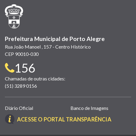
janela)
janela)
janela)
em
janela)
janela)
janela)
nova
janela)
Prefeitura Municipal de Porto Alegre
Rua João Manoel , 157 - Centro Histórico
CEP 90010-030
Telefone
156
para
Chamadas de outras cidades:
(51) 3289 0156
contato:
Links
Diário Oficial
Banco de Imagens
úteis
(LINK
ACESSE O PORTAL TRANSPARÊNCIA
(abrem
ABRE
em
EM