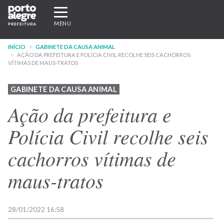
Pular
Expandir/recolher
para
navegação
MENU
o
conteúdo
INÍCIO
GABINETE DA CAUSA ANIMAL
principal
AÇÃO DA PREFEITURA E POLÍCIA CIVIL RECOLHE SEIS CACHORROS
VÍTIMAS DE MAUS-TRATOS
GABINETE DA CAUSA ANIMAL
Ação da prefeitura e
Polícia Civil recolhe seis
cachorros vítimas de
maus-tratos
28/01/2022 16:58