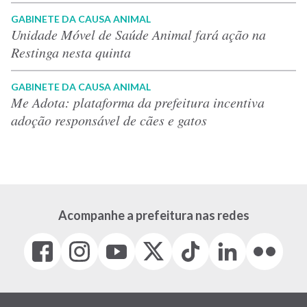
GABINETE DA CAUSA ANIMAL
Unidade Móvel de Saúde Animal fará ação na
Restinga nesta quinta
GABINETE DA CAUSA ANIMAL
Me Adota: plataforma da prefeitura incentiva
adoção responsável de cães e gatos
Acompanhe a prefeitura nas redes
Facebook
Instagram
Youtube
X
Tiktok
LinkedIn
Flickr
(link
(link
(link
(Antigo
(link
(link
(link
abre
abre
abre
Twitter)
abre
abre
abre
em
em
em
(link
em
em
em
nova
nova
nova
abre
nova
nova
nova