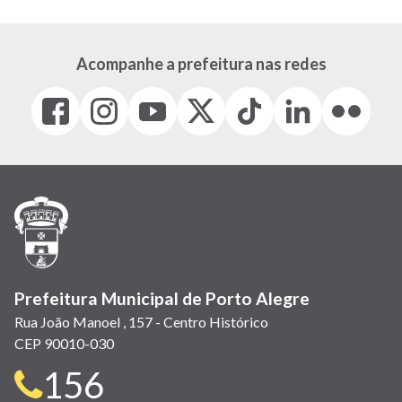
Acompanhe a prefeitura nas redes
Facebook
Instagram
Youtube
X
Tiktok
LinkedIn
Flickr
(link
(link
(link
(Antigo
(link
(link
(link
abre
abre
abre
Twitter)
abre
abre
abre
em
em
em
(link
em
em
em
nova
nova
nova
abre
nova
nova
nova
janela)
janela)
janela)
em
janela)
janela)
janela)
nova
janela)
Prefeitura Municipal de Porto Alegre
Rua João Manoel , 157 - Centro Histórico
CEP 90010-030
Telefone
156