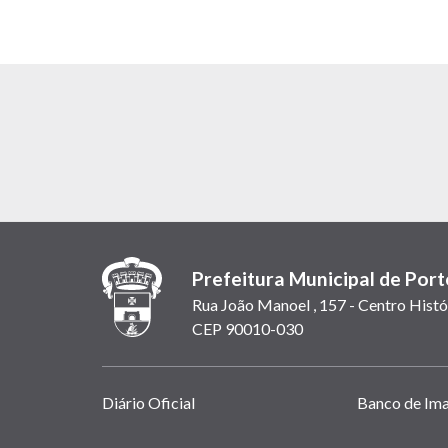
Prefeitura Municipal de Port
Rua João Manoel , 157 - Centro Histó
CEP 90010-030
Links
Diário Oficial
Banco de Im
úteis