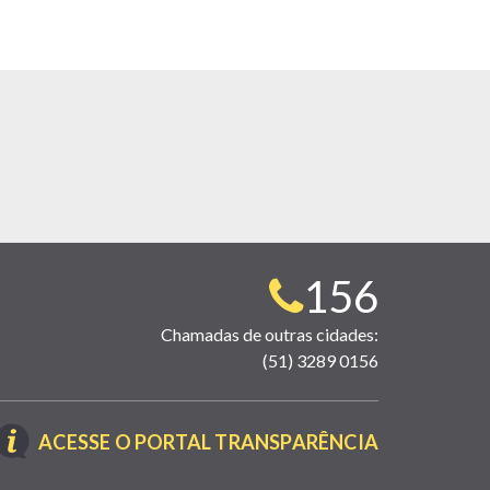
Telefone
156
para
Chamadas de outras cidades:
(51) 3289 0156
contato:
(LINK
ACESSE O PORTAL TRANSPARÊNCIA
ABRE