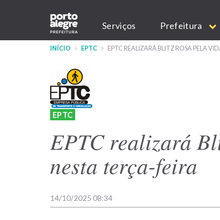
Pular
Main
para
Serviços
Prefeitura
o
navigation
conteúdo
INÍCIO
EPTC
EPTC REALIZARÁ BLITZ ROSA PELA VI
principal
EPTC
EPTC realizará Bl
nesta terça-feira
14/10/2025 08:34