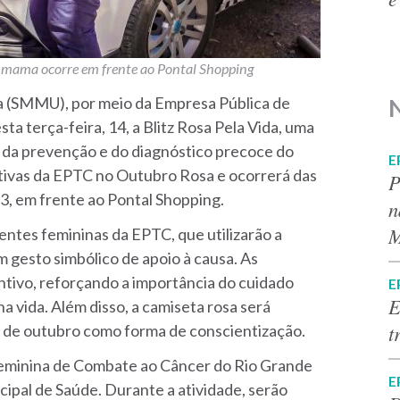
e mama ocorre em frente ao Pontal Shopping
a (SMMU), por meio da Empresa Pública de
ta terça-feira, 14, a Blitz Rosa Pela Vida, uma
 da prevenção e do diagnóstico precoce do
E
iativas da EPTC no Outubro Rosa e ocorrerá das
P
3, em frente ao Pontal Shopping.
n
M
entes femininas da EPTC, que utilizarão a
 gesto simbólico de apoio à causa. As
tivo, reforçando a importância do cuidado
E
E
na vida. Além disso, a camiseta rosa será
t
 de outubro como forma de conscientização.
 Feminina de Combate ao Câncer do Rio Grande
E
cipal de Saúde. Durante a atividade, serão