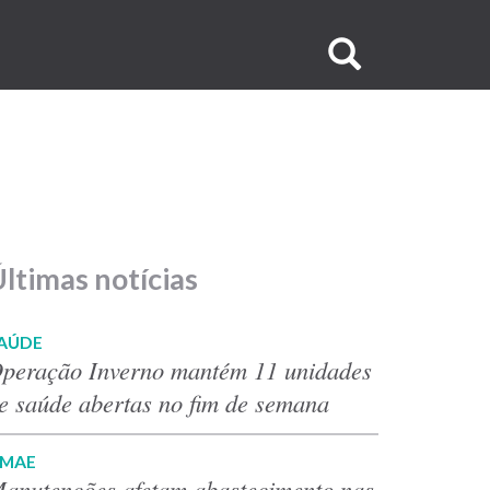
Buscar
no
site
ltimas notícias
AÚDE
peração Inverno mantém 11 unidades
e saúde abertas no fim de semana
MAE
anutenções afetam abastecimento nas