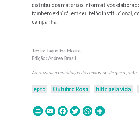
distribuídos materiais informativos elaborad
também exibirá, em seu telão institucional,
campanha.
Jaqueline Moura
Andrea Brasil
eptc
Outubro Rosa
blitz pela vida
Print
Email
Facebook
Twitter
WhatsAp
Share