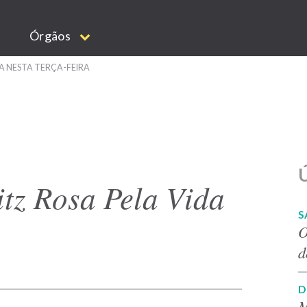
Órgãos
DA NESTA TERÇA-FEIRA
Ú
itz Rosa Pela Vida
S
O
d
D
M