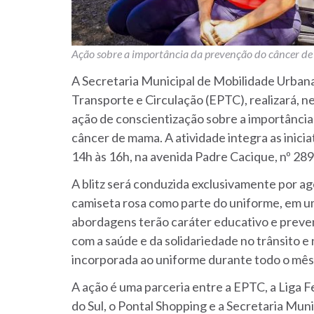
Ação sobre a importância da prevenção do câncer d
A Secretaria Municipal de Mobilidade Urban
Transporte e Circulação (EPTC), realizará, nes
ação de conscientização sobre a importância
câncer de mama. A atividade integra as inic
14h às 16h, na avenida Padre Cacique, nº 289
A blitz será conduzida exclusivamente por ag
camiseta rosa como parte do uniforme, em um
abordagens terão caráter educativo e preven
com a saúde e da solidariedade no trânsito e 
incorporada ao uniforme durante todo o mês
A ação é uma parceria entre a EPTC, a Liga
do Sul, o Pontal Shopping e a Secretaria Muni