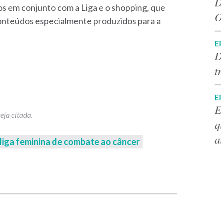
D
os em conjunto com a Liga e o shopping, que
O
 conteúdos especialmente produzidos para a
E
D
t
E
E
q
a
liga feminina de combate ao câncer
p