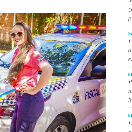
z
p
S
F
a
e
E
P
n
M
E
E
e