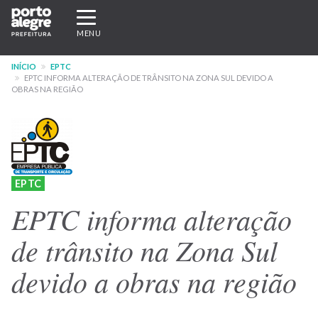
Pular
Expandir/recolher
para
navegação
MENU
o
conteúdo
INÍCIO
EPTC
principal
EPTC INFORMA ALTERAÇÃO DE TRÂNSITO NA ZONA SUL DEVIDO A
OBRAS NA REGIÃO
EPTC
EPTC informa alteração
de trânsito na Zona Sul
devido a obras na região