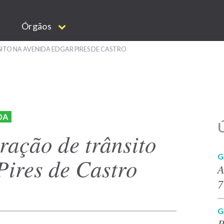
Órgãos
ITO NA AVENIDA EDGAR PIRES DE CASTRO
DA
Ú
ração de trânsito
G
Pires de Castro
A
7
G
P