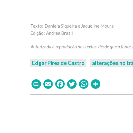
Daniela Siqueira e Jaqueline Moura
Andrea Brasil
Edgar Pires de Castro
alterações no tr
Print
Email
Facebook
Twitter
WhatsAp
Share