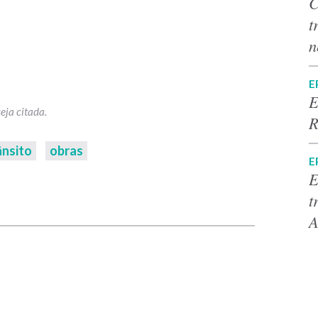
C
t
n
E
E
R
ânsito
obras
E
E
p
t
A