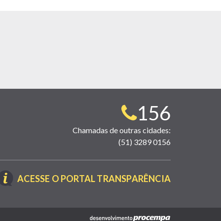
Telefone
156
para
Chamadas de outras cidades:
(51) 3289 0156
contato:
(LINK
ACESSE O PORTAL TRANSPARÊNCIA
ABRE
EM
NOVA