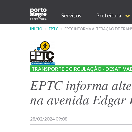
Pular
Main
para
Serviços
Prefeitura
o
navigation
conteúdo
INÍCIO
EPTC
EPTC INFORMA ALTERAÇÃO DE TRÂNS
principal
TRANSPORTE E CIRCULAÇÃO - DESATIVA
EPTC informa alte
na avenida Edgar 
28/02/2024 09:08