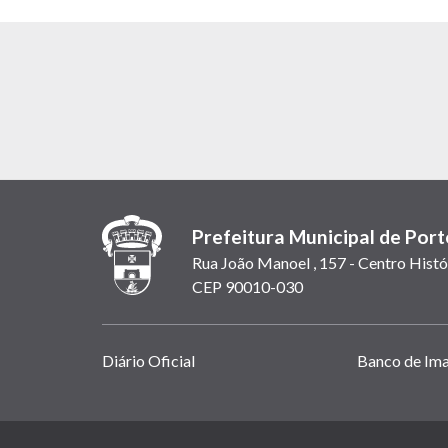
Prefeitura Municipal de Port
Rua João Manoel , 157 - Centro Histó
CEP 90010-030
Links
Diário Oficial
Banco de Im
úteis
(abrem
em
(link