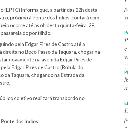
p
o (EPTC) informa que, a partir das 22h desta
v
astro, próximo à Ponte dos Índios, contará com
ueio ocorre até as 6h desta quinta-feira, 29,
P
passarela do pontilhão.
P
uindo pela Edgar Pires de Castro até a
e
à direita no Beco Passo da Taquara, chegar na
v
estar novamente na avenida Edgar Pires de
 pela Edgar Pires de Castro (Rótula do
P
so da Taquara, chegando na Estrada da
M
stro.
a
público coletivo realizará transbordo no
E
D
p
 Ponte dos Índios:
s