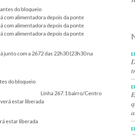
 antes do bloqueio
rá com alimentadora depois da ponte
rá com alimentadora depois da ponte
rá com alimentadora depois da ponte
rá junto com a 2672 das 22h30 (23h30 na
E
D
t
ntes do bloqueio
E
E
267.1 bairro/Centro
verá estar liberada
q
a
rá estar liberada
E