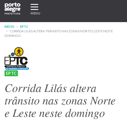
Pular
Expandir/recolher
para
navegação
MENU
o
conteúdo
INÍCIO
EPTC
principal
CORRIDA LILÁS ALTERA TRÂNSITO NAS ZONAS NORTE E LESTE NESTE
DOMINGO
EPTC
Corrida Lilás altera
trânsito nas zonas Norte
e Leste neste domingo