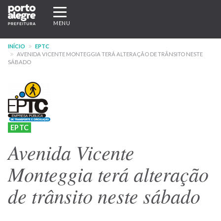
Pular
Expandir/recolher
para
navegação
MENU
o
conteúdo
INÍCIO
EPTC
principal
AVENIDA VICENTE MONTEGGIA TERÁ ALTERAÇÃO DE TRÂNSITO NESTE
SÁBADO
EPTC
Avenida Vicente
Monteggia terá alteração
de trânsito neste sábado