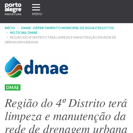
Pular
Expandir/recolher
para
navegação
MENU
o
conteúdo
INÍCIO
DMAE - DEPARTAMENTO MUNICIPAL DE ÁGUA E ESGOTOS
principal
NOTÍCIAS: DMAE
REGIÃO DO 4º DISTRITO TERÁ LIMPEZA E MANUTENÇÃO DA REDE DE
DRENAGEM URBANA
DMAE
Região do 4º Distrito terá
limpeza e manutenção da
rede de drenagem urbana