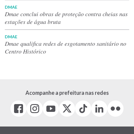
DMAE
Dmae conclui obras de proteção contra cheias nas
estações de água bruta
DMAE
Dmae qualifica redes de esgotamento sanitário no
Centro Histórico
Acompanhe a prefeitura nas redes
Facebook
Instagram
Youtube
X
Tiktok
LinkedIn
Flickr
(link
(link
(link
(Antigo
(link
(link
(link
abre
abre
abre
Twitter)
abre
abre
abre
em
em
em
(link
em
em
em
nova
nova
nova
abre
nova
nova
nova