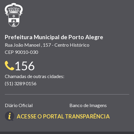
janela)
janela)
janela)
em
janela)
janela)
janela)
nova
janela)
Prefeitura Municipal de Porto Alegre
Rua João Manoel , 157 - Centro Histórico
CEP 90010-030
Telefone
156
para
Chamadas de outras cidades:
(51) 3289 0156
contato:
Links
Diário Oficial
Banco de Imagens
úteis
(LINK
ACESSE O PORTAL TRANSPARÊNCIA
(abrem
ABRE
em
EM
nova