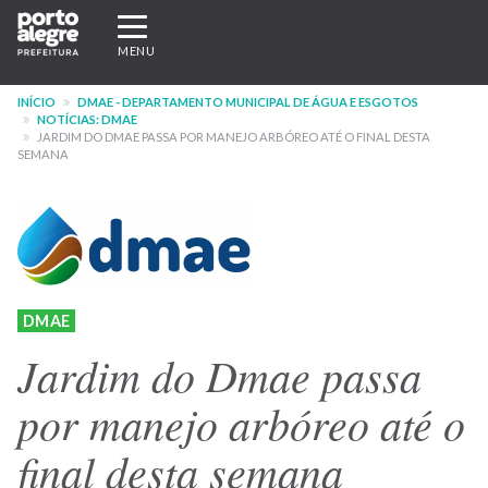
Pular
Expandir/recolher
para
navegação
MENU
o
conteúdo
INÍCIO
DMAE - DEPARTAMENTO MUNICIPAL DE ÁGUA E ESGOTOS
principal
NOTÍCIAS: DMAE
JARDIM DO DMAE PASSA POR MANEJO ARBÓREO ATÉ O FINAL DESTA
SEMANA
DMAE
Jardim do Dmae passa
por manejo arbóreo até o
final desta semana