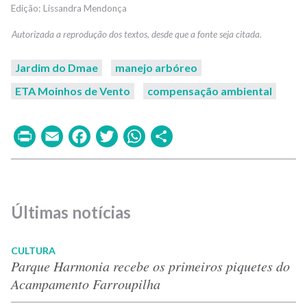
Lissandra Mendonça
Jardim do Dmae
manejo arbóreo
ETA Moinhos de Vento
compensação ambiental
Print
Email
Facebook
Twitter
WhatsApp
Share
Últimas notícias
CULTURA
Parque Harmonia recebe os primeiros piquetes do
Acampamento Farroupilha