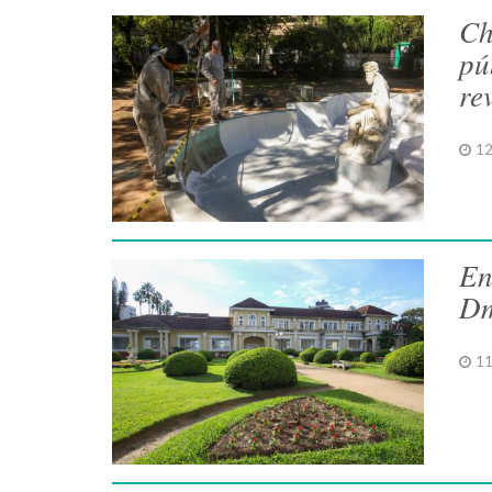
Ch
pú
re
12
En
Dm
11