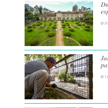
Dm
es
20
Ja
pa
11