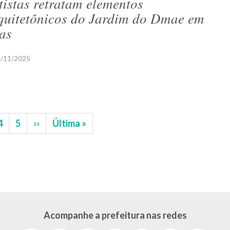
tistas retratam elementos
quitetônicos do Jardim do Dmae em
las
/11/2025
na
Página
4
Página
5
Próxima
››
Última
Última »
página
página
Acompanhe a prefeitura nas redes