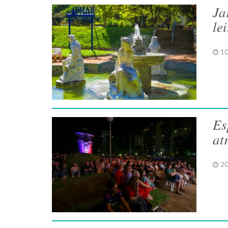
Ja
le
10
Es
at
20