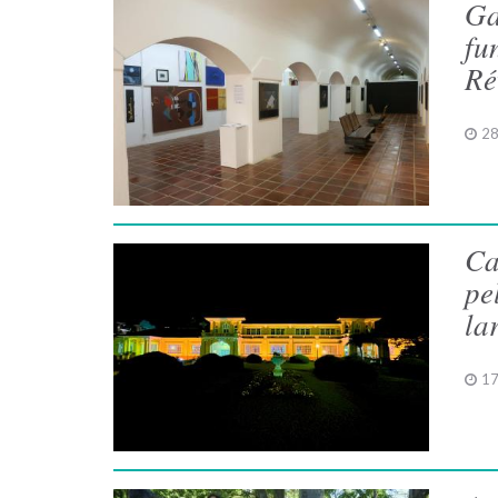
Ga
fu
Ré
28
Ca
pe
la
17