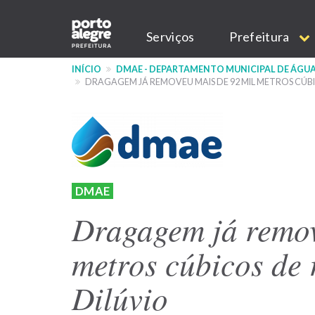
Pular
Main
para
Serviços
Prefeitura
o
navigation
conteúdo
INÍCIO
DMAE - DEPARTAMENTO MUNICIPAL DE ÁGUA
principal
DRAGAGEM JÁ REMOVEU MAIS DE 92 MIL METROS CÚBI
DMAE
Dragagem já remov
metros cúbicos de 
Dilúvio