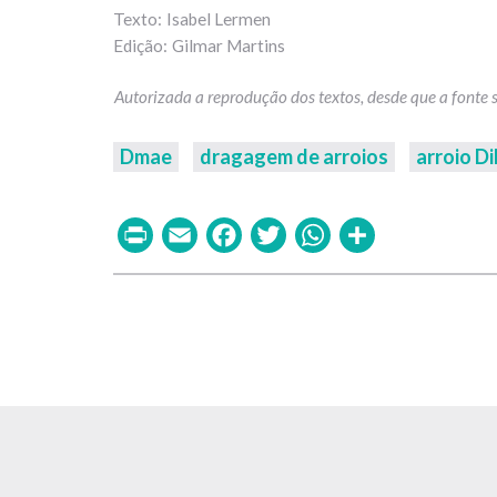
Isabel Lermen
Gilmar Martins
Dmae
dragagem de arroios
arroio Di
Print
Email
Facebook
Twitter
WhatsAp
Share