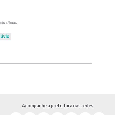
lúvio
p
Acompanhe a prefeitura nas redes
Facebook
Instagram
Youtube
X
Tiktok
LinkedIn
Flickr