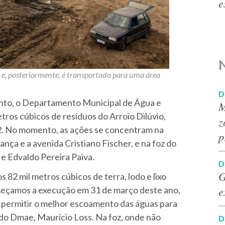
e
 e, posteriormente, é transportado para uma área
D
nto, o Departamento Municipal de Água e
M
ros cúbicos de resíduos do Arroio Dilúvio,
z
22. No momento, as ações se concentram na
p
ança e a avenida Cristiano Fischer, e na foz do
 e Edvaldo Pereira Paiva.
D
G
 82 mil metros cúbicos de terra, lodo e lixo
e
meçamos a execução em 31 de março deste ano,
 permitir o melhor escoamento das águas para
 do Dmae, Maurício Loss. Na foz, onde não
D