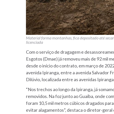
Material forma montanhas, fica depositado até secar
licenciada
Com o serviço de dragagem e desassoreame
Esgotos (Dmae) já removeu mais de 92 mil met
desde o início do contrato, em março de 20
avenida Ipiranga, entre a avenida Salvador Fr
Dilúvio, localizada entre as avenidas Ipiranga
“Nos trechos ao longo da Ipiranga, já somamos
removidos. Na foz junto ao Guaíba, onde co
foram 10,5 mil metros cúbicos dragados para
evitar alagamentos”, destaca o diretor-geral