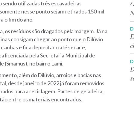
O
 sendo utilizadas três escavadeiras
e somente nesse ponto sejam retirados 150 mil
N
a o fim do ano.
D
ga, os resíduos são dragados pela margem. Já na
D
inas consigam chegar ao ponto que o Dilúvio
c
ntanhas e fica depositado até secar e,
a licenciada pela Secretaria Municipal de
D
e (Smamus), no bairro Lami.
D
ento, além do Dilúvio, arroios e bacias nas
s
tal, desde janeiro de 2022 já foram removidos
nados para a reciclagem. Partes de geladeira,
tão entre os materiais encontrados.