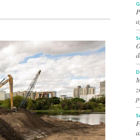
G
P
a
S
O
d
D
M
z
p
S
F
a