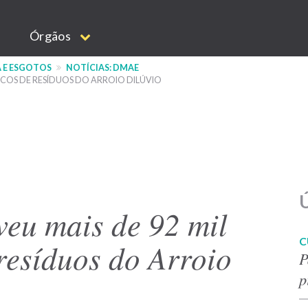
Órgãos
 E ESGOTOS
NOTÍCIAS: DMAE
COS DE RESÍDUOS DO ARROIO DILÚVIO
Ú
eu mais de 92 mil
C
resíduos do Arroio
P
p