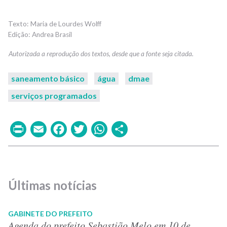
Maria de Lourdes Wolff
Andrea Brasil
saneamento básico
água
dmae
serviços programados
Print
Email
Facebook
Twitter
WhatsApp
Share
Últimas notícias
GABINETE DO PREFEITO
Agenda do prefeito Sebastião Melo em 10 de