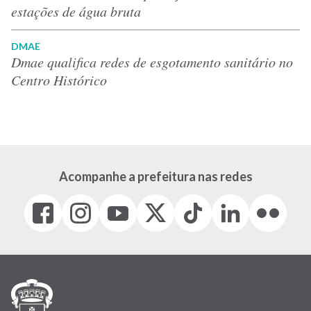
estações de água bruta
DMAE
Dmae qualifica redes de esgotamento sanitário no
Centro Histórico
Acompanhe a prefeitura nas redes
Facebook
Instagram
Youtube
X
Tiktok
LinkedIn
Flickr
(link
(link
(link
(Antigo
(link
(link
(link
abre
abre
abre
Twitter)
abre
abre
abre
em
em
em
(link
em
em
em
nova
nova
nova
abre
nova
nova
nova
janela)
janela)
janela)
em
janela)
janela)
janela)
nova