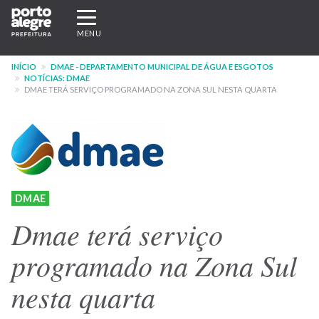
Pular
Expandir/recolher
para
navegação
MENU
o
conteúdo
INÍCIO
DMAE - DEPARTAMENTO MUNICIPAL DE ÁGUA E ESGOTOS
principal
NOTÍCIAS: DMAE
DMAE TERÁ SERVIÇO PROGRAMADO NA ZONA SUL NESTA QUARTA
DMAE
Dmae terá serviço
programado na Zona Sul
nesta quarta