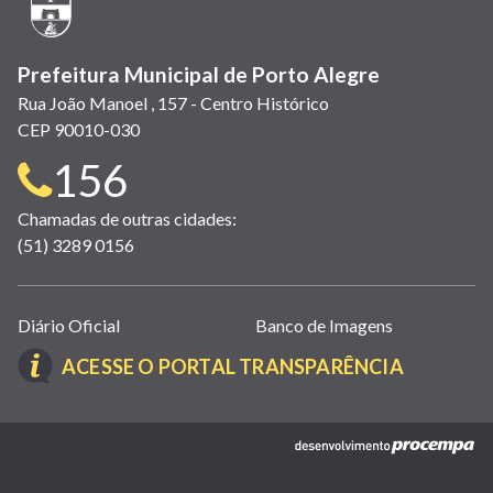
janela)
Prefeitura Municipal de Porto Alegre
Rua João Manoel , 157 - Centro Histórico
CEP 90010-030
Telefone
156
para
Chamadas de outras cidades:
(51) 3289 0156
contato:
Links
Diário Oficial
Banco de Imagens
úteis
(LINK
ACESSE O PORTAL TRANSPARÊNCIA
(abrem
ABRE
em
EM
nova
(link
NOVA
janela)
abre
JANELA)