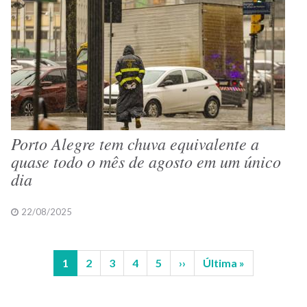
Porto Alegre tem chuva equivalente a
quase todo o mês de agosto em um único
dia
22/08/2025
Página
1
Página
2
Página
3
Página
4
Página
5
Próxima
››
Última
Última »
Paginação
atual
página
página