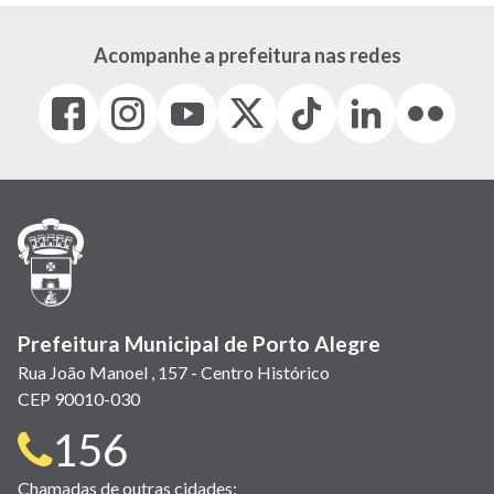
Acompanhe a prefeitura nas redes
Facebook
Instagram
Youtube
X
Tiktok
LinkedIn
Flickr
(link
(link
(link
(Antigo
(link
(link
(link
abre
abre
abre
Twitter)
abre
abre
abre
em
em
em
(link
em
em
em
nova
nova
nova
abre
nova
nova
nova
janela)
janela)
janela)
em
janela)
janela)
janela)
nova
janela)
Prefeitura Municipal de Porto Alegre
Rua João Manoel , 157 - Centro Histórico
CEP 90010-030
Telefone
156
para
Chamadas de outras cidades: