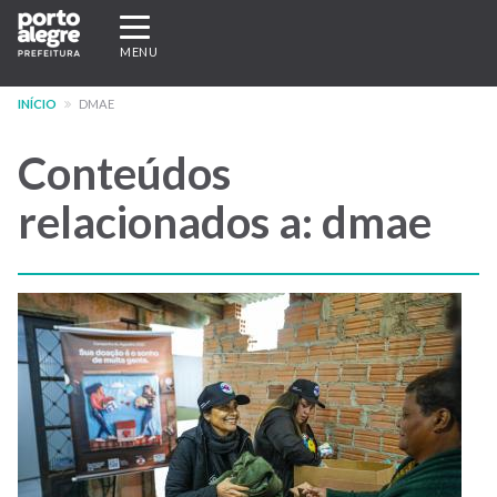
Pular
Expandir/recolher
para
navegação
MENU
o
conteúdo
INÍCIO
DMAE
principal
Conteúdos
relacionados a: dmae