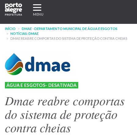
Pular
Expandir/recolher
para
navegação
MENU
o
conteúdo
INÍCIO
DMAE - DEPARTAMENTO MUNICIPAL DE ÁGUA E ESGOTOS
principal
NOTÍCIAS: DMAE
DMAE REABRE COMPORTAS DO SISTEMA DE PROTEÇÃO CONTRA CHEIAS
ÁGUA E ESGOTOS- DESATIVADA
Dmae reabre comportas
do sistema de proteção
contra cheias