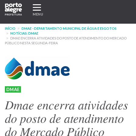
Pular
Expandir/recolher
para
navegação
MENU
o
conteúdo
INÍCIO
DMAE - DEPARTAMENTO MUNICIPAL DE ÁGUA E ESGOTOS
principal
NOTÍCIAS: DMAE
DMAE ENCERRA ATIVIDADES DO POSTO DE ATENDIMENTO DO MERCADO
PÚBLICO NESTA SEGUNDA-FEIRA
DMAE
Dmae encerra atividades
do posto de atendimento
do Mercado Público