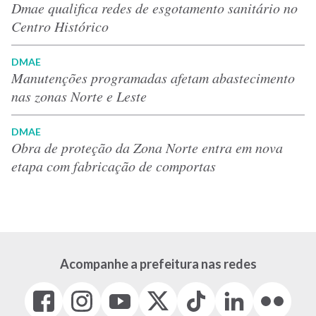
Dmae qualifica redes de esgotamento sanitário no
Centro Histórico
DMAE
Manutenções programadas afetam abastecimento
nas zonas Norte e Leste
DMAE
Obra de proteção da Zona Norte entra em nova
etapa com fabricação de comportas
Acompanhe a prefeitura nas redes
Facebook
Instagram
Youtube
X
Tiktok
LinkedIn
Flickr
(link
(link
(link
(Antigo
(link
(link
(link