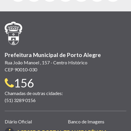
abre
abre
abre
Twitter)
abre
abre
abre
em
em
em
(link
em
em
em
nova
nova
nova
abre
nova
nova
nova
janela)
janela)
janela)
em
janela)
janela)
janela)
nova
janela)
Prefeitura Municipal de Porto Alegre
Rua João Manoel , 157 - Centro Histórico
CEP 90010-030
Telefone
156
para
Chamadas de outras cidades:
(51) 3289 0156
contato:
Links
Diário Oficial
Banco de Imagens
úteis