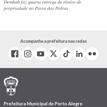
Demhab faz quarta entrega de títulos de
propriedade no Passo das Pedras
Acompanhe a prefeitura nas redes
Facebook
Instagram
Youtube
X
Tiktok
LinkedIn
Flickr
(link
(link
(link
(Antigo
(link
(link
(link
abre
abre
abre
Twitter)
abre
abre
abre
em
em
em
(link
em
em
em
nova
nova
nova
abre
nova
nova
nova
janela)
janela)
janela)
em
janela)
janela)
janela)
nova
janela)
Prefeitura Municipal de Porto Alegre