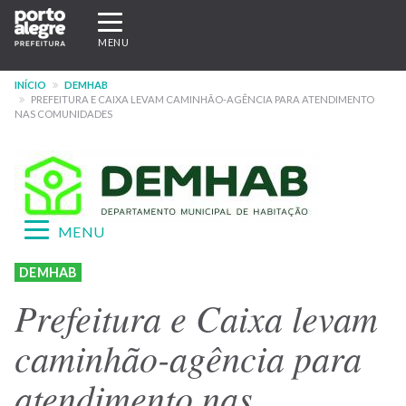
Pular
Expandir/recolher
para
navegação
MENU
o
conteúdo
INÍCIO
DEMHAB
principal
PREFEITURA E CAIXA LEVAM CAMINHÃO-AGÊNCIA PARA ATENDIMENTO
NAS COMUNIDADES
Expandir/recolher
MENU
navegação
Menu
DEMHAB
-
Prefeitura e Caixa levam
site
caminhão-agência para
DEMHAB
atendimento nas