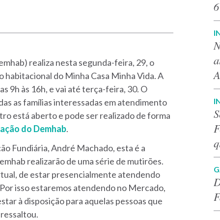
6
I
N
a
hab) realiza nesta segunda-feira, 29, o
A
ro habitacional do Minha Casa Minha Vida. A
 9h às 16h, e vai até terça-feira, 30. O
I
odas as famílias interessadas em atendimento
S
stro está aberto e pode ser realizado de forma
F
ização do Demhab
.
q
ção Fundiária, André Machado, esta é a
emhab realizarão de uma série de mutirões.
G
rtual, de estar presencialmente atendendo
D
 Por isso estaremos atendendo no Mercado,
F
star à disposição para aquelas pessoas que
 ressaltou.