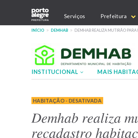
Pular
Main
para
Serviços
Prefeitura
o
navigation
conteúdo
INÍCIO
DEMHAB
DEMHAB REALIZA MUTIRÃO PARA
principal
INSTITUCIONAL
MAIS HABIT
Menu
-
HABITAÇÃO - DESATIVADA
site
Demhab realiza mu
DEMHAB
recadastro habitac