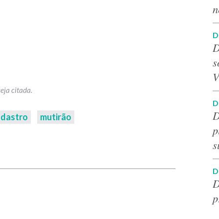
n
D
D
s
V
D
D
adastro
mutirão
p
s
p
D
D
p