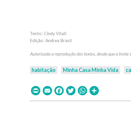
Cindy Vitali
Andrea Brasil
habitação
Minha Casa Minha Vida
c
Print
Email
Facebook
Twitter
WhatsAp
Share