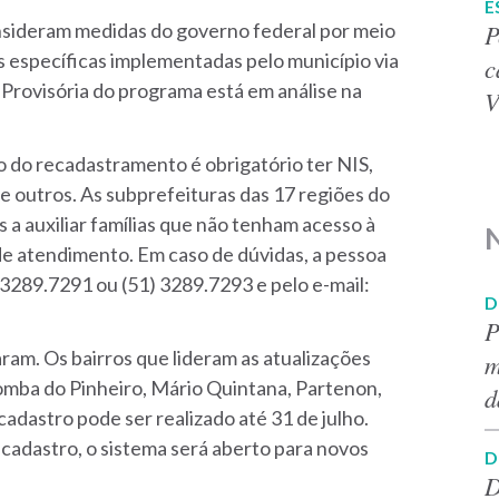
E
P
onsideram medidas do governo federal por meio
 específicas implementadas pelo município via
c
Provisória do programa está em análise na
V
ão do recadastramento é obrigatório ter NIS,
e outros. As subprefeituras das 17 regiões do
a auxiliar famílias que não tenham acesso à
de atendimento. Em caso de dúvidas, a pessoa
 3289.7291 ou (51) 3289.7293 e pelo e-mail:
D
P
ram. Os bairros que lideram as atualizações
m
omba do Pinheiro, Mário Quintana, Partenon,
d
adastro pode ser realizado até 31 de julho.
cadastro, o sistema será aberto para novos
D
D