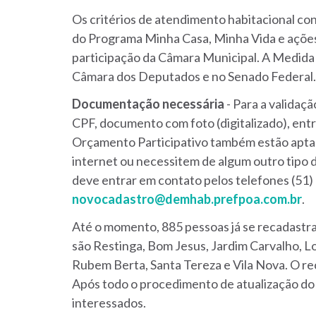
Os critérios de atendimento habitacional c
do Programa Minha Casa, Minha Vida e ações
participação da Câmara Municipal. A Medida 
Câmara dos Deputados e no Senado Federal.
Documentação necessária
- Para a validaç
CPF, documento com foto (digitalizado), entr
Orçamento Participativo também estão aptas 
internet ou necessitem de algum outro tipo 
deve entrar em contato pelos telefones (51)
novocadastro@demhab.prefpoa.com.br
.
Até o momento, 885 pessoas já se recadastra
são Restinga, Bom Jesus, Jardim Carvalho, L
Rubem Berta, Santa Tereza e Vila Nova. O rec
Após todo o procedimento de atualização do 
interessados.