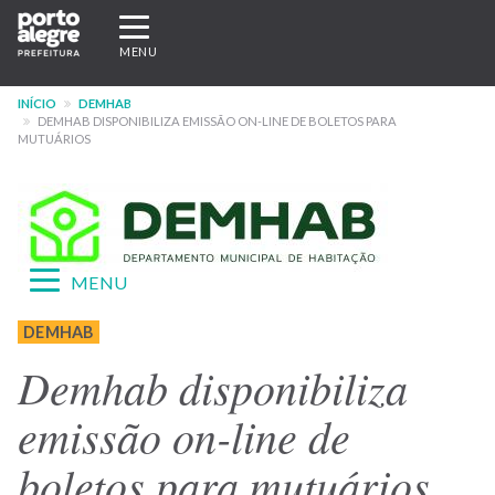
Pular
Expandir/recolher
para
navegação
MENU
o
conteúdo
INÍCIO
DEMHAB
principal
DEMHAB DISPONIBILIZA EMISSÃO ON-LINE DE BOLETOS PARA
MUTUÁRIOS
Expandir/recolher
MENU
navegação
Menu
DEMHAB
-
Demhab disponibiliza
site
emissão on-line de
DEMHAB
boletos para mutuários