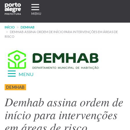
Pular
Expandir/recolher
para
navegação
MENU
o
conteúdo
INÍCIO
DEMHAB
principal
DEMHAB ASSINA ORDEM DE INÍCIO PARA INTERVENÇÕES EM ÁREAS DE
RISCO
Expandir/recolher
MENU
navegação
Menu
DEMHAB
-
Demhab assina ordem de
site
início para intervenções
DEMHAB
em áreas de risco