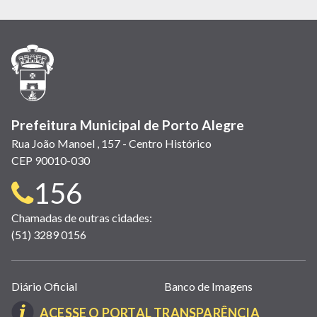
em
em
em
(link
em
em
em
nova
nova
nova
abre
nova
nova
nova
janela)
janela)
janela)
em
janela)
janela)
janela)
nova
janela)
Prefeitura Municipal de Porto Alegre
Rua João Manoel , 157 - Centro Histórico
CEP 90010-030
Telefone
156
para
Chamadas de outras cidades:
(51) 3289 0156
contato:
Links
Diário Oficial
Banco de Imagens
úteis
(LINK
ACESSE O PORTAL TRANSPARÊNCIA