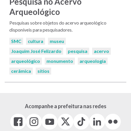
Pesquisa no Acervo
Arqueológico
Pesquisas sobre objetos do acervo arqueológico
disponíveis para pesquisadores.
Palavras-
SMC
cultura
museu
chaves:
Joaquim José Felizardo
pesquisa
acervo
arqueológico
monumento
arqueologia
cerâmica
sítios
Acompanhe a prefeitura nas redes
Facebook
Instagram
Youtube
X
Tiktok
LinkedIn
Flickr
(link
(link
(link
(Antigo
(link
(link
(link
abre
abre
abre
Twitter)
abre
abre
abre