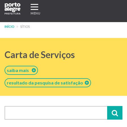
Pular
Expandir/recolher
para
navegação
MENU
o
conteúdo
INÍCIO
SÍTIOS
principal
Carta de Serviços
saiba mais
resultado da pesquisa de satisfação