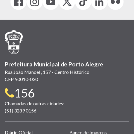
(link
(link
(link
(Antigo
(link
(link
(link
abre
abre
abre
Twitter)
abre
abre
abre
em
em
em
(link
em
em
em
nova
nova
nova
abre
nova
nova
nova
janela)
janela)
janela)
em
janela)
janela)
janela)
nova
janela)
Prefeitura Municipal de Porto Alegre
Rua João Manoel , 157 - Centro Histórico
CEP 90010-030
Telefone
156
para
Chamadas de outras cidades:
(51) 3289 0156
contato:
Links
Diário Oficial
Banco de Imagens