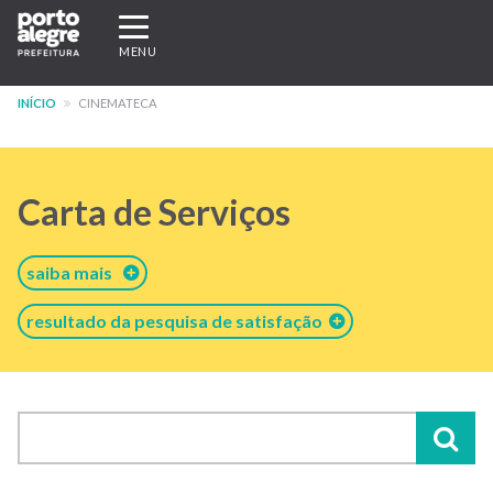
Pular
Expandir/recolher
para
navegação
MENU
o
conteúdo
INÍCIO
CINEMATECA
principal
Carta de Serviços
saiba mais
resultado da pesquisa de satisfação