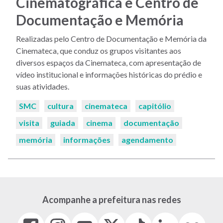
Cinematográfica e Centro de
Documentação e Memória
Realizadas pelo Centro de Documentação e Memória da
Cinemateca, que conduz os grupos visitantes aos
diversos espaços da Cinemateca, com apresentação de
vídeo institucional e informações históricas do prédio e
suas atividades.
Palavras-
SMC
cultura
cinemateca
capitólio
chaves:
visita
guiada
cinema
documentação
memória
informações
agendamento
Acompanhe a prefeitura nas redes
Facebook
Instagram
Youtube
X
Tiktok
LinkedIn
Flickr