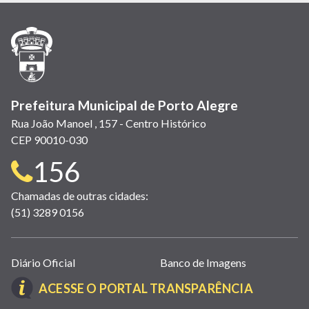
nova
nova
nova
abre
nova
nova
nova
janela)
janela)
janela)
em
janela)
janela)
janela)
nova
janela)
Prefeitura Municipal de Porto Alegre
Rua João Manoel , 157 - Centro Histórico
CEP 90010-030
Telefone
156
para
Chamadas de outras cidades:
(51) 3289 0156
contato:
Links
Diário Oficial
Banco de Imagens
úteis
(LINK
ACESSE O PORTAL TRANSPARÊNCIA
(abrem
ABRE