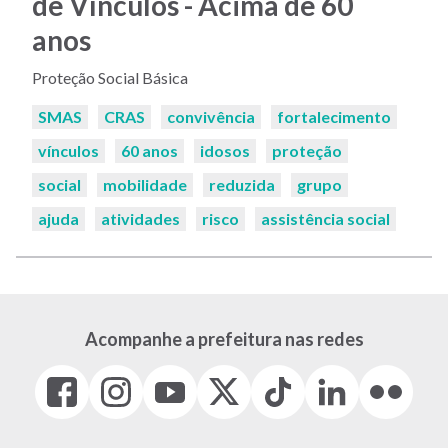
de Vínculos - Acima de 60
anos
Proteção Social Básica
Palavras-
SMAS
CRAS
convivência
fortalecimento
chaves:
vínculos
60 anos
idosos
proteção
social
mobilidade
reduzida
grupo
ajuda
atividades
risco
assistência social
Acompanhe a prefeitura nas redes
Facebook
Instagram
Youtube
X
Tiktok
LinkedIn
Flickr
(link
(link
(link
(Antigo
(link
(link
(link
abre
abre
abre
Twitter)
abre
abre
abre
em
em
em
(link
em
em
em