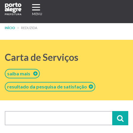
Pular
Expandir/recolher
para
navegação
MENU
o
conteúdo
INÍCIO
REDUZIDA
principal
Carta de Serviços
saiba mais
resultado da pesquisa de satisfação