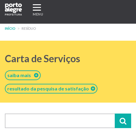
Pular
Expandir/recolher
para
navegação
MENU
o
conteúdo
INÍCIO
RESÍDUO
principal
Carta de Serviços
saiba mais
resultado da pesquisa de satisfação