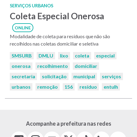
SERVIÇOS URBANOS
Coleta Especial Onerosa
ONLINE
Modalidade de coleta para resíduos que não são
recolhidos nas coletas domiciliar e seletiva
Palavras-
SMSURB
DMLU
lixo
coleta
especial
chaves:
onerosa
recolhimento
domiciliar
secretaria
solicitação
municipal
serviços
urbanos
remoção
156
resíduo
entulh
Acompanhe a prefeitura nas redes
Facebook
Instagram
Youtube
X
Tiktok
LinkedIn
Flickr