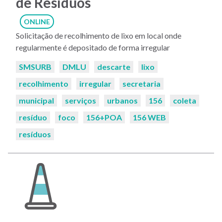
de Resíduos
ONLINE
Solicitação de recolhimento de lixo em local onde
regularmente é depositado de forma irregular
Palavras-
SMSURB
DMLU
descarte
lixo
chaves:
recolhimento
irregular
secretaria
municipal
serviços
urbanos
156
coleta
resíduo
foco
156+POA
156 WEB
resíduos