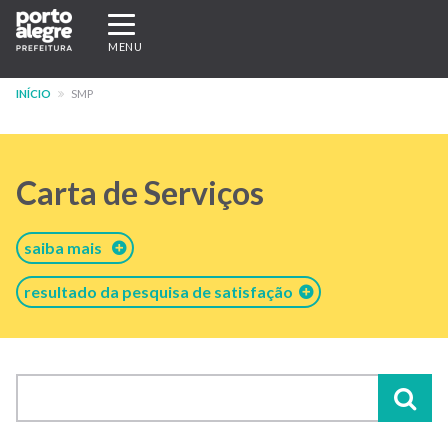
Pular
Expandir/recolher
para
navegação
MENU
o
conteúdo
INÍCIO
SMP
principal
Carta de Serviços
saiba mais
resultado da pesquisa de satisfação