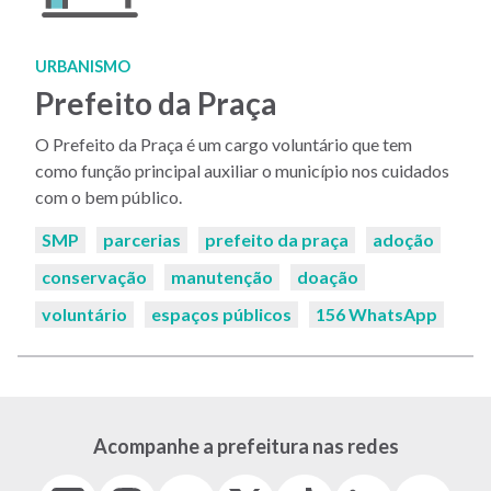
URBANISMO
Prefeito da Praça
O Prefeito da Praça é um cargo voluntário que tem
como função principal auxiliar o município nos cuidados
com o bem público.
Palavras-
SMP
parcerias
prefeito da praça
adoção
chaves:
conservação
manutenção
doação
voluntário
espaços públicos
156 WhatsApp
Acompanhe a prefeitura nas redes
Facebook
Instagram
Youtube
X
Tiktok
LinkedIn
Flickr