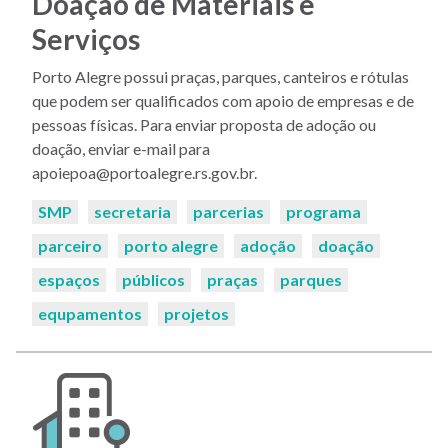
Doação de Materiais e
Serviços
Porto Alegre possui praças, parques, canteiros e rótulas
que podem ser qualificados com apoio de empresas e de
pessoas físicas. Para enviar proposta de adoção ou
doação, enviar e-mail para
apoiepoa@portoalegre.rs.gov.br.
Palavras-
SMP
secretaria
parcerias
programa
chaves:
parceiro
porto alegre
adoção
doação
espaços
públicos
praças
parques
equpamentos
projetos