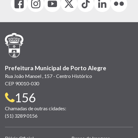
(link
(link
(link
(Antigo
(link
(link
(link
abre
abre
abre
Twitter)
abre
abre
abre
em
em
em
(link
em
em
em
nova
nova
nova
abre
nova
nova
nova
janela)
janela)
janela)
em
janela)
janela)
janela)
nova
janela)
Prefeitura Municipal de Porto Alegre
Rua João Manoel , 157 - Centro Histórico
CEP 90010-030
Telefone
156
para
Chamadas de outras cidades:
(51) 3289 0156
contato:
Links