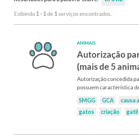
Exibindo
1 - 1
de
1
serviços encontrados.
ANIMAIS
Autorização par
(mais de 5 anima
Autorização concedida par
possuem característica de
Palavras-
SMGG
GCA
causa 
chaves:
gatos
criação
gatil