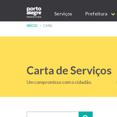
Pular
Main
para
Serviços
Prefeitura
o
navigation
conteúdo
INÍCIO
CANIL
principal
Carta de Serviços
Um compromisso com o cidadão.