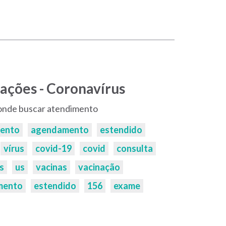
ações - Coronavírus
 onde buscar atendimento
mento
agendamento
estendido
vírus
covid-19
covid
consulta
s
us
vacinas
vacinação
mento
estendido
156
exame