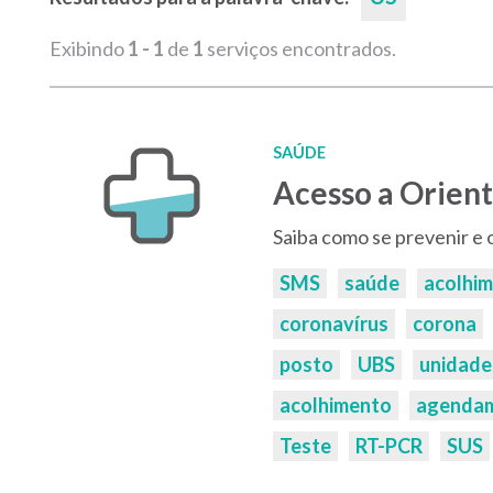
Exibindo
1 - 1
de
1
serviços encontrados.
SAÚDE
Acesso a Orient
Saiba como se prevenir e
Palavras-
SMS
saúde
acolhi
chaves:
coronavírus
corona
posto
UBS
unidade
acolhimento
agenda
Teste
RT-PCR
SUS