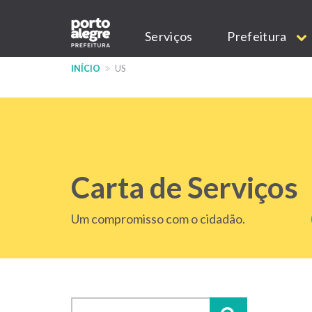
Pular
Main
para
Serviços
Prefeitura
o
navigation
conteúdo
INÍCIO
US
principal
Carta de Serviços
Um compromisso com o cidadão.