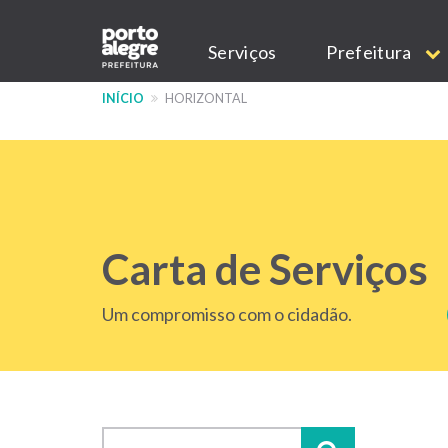
Pular
Main
para
Serviços
Prefeitura
o
navigation
conteúdo
INÍCIO
HORIZONTAL
principal
Carta de Serviços
Um compromisso com o cidadão.