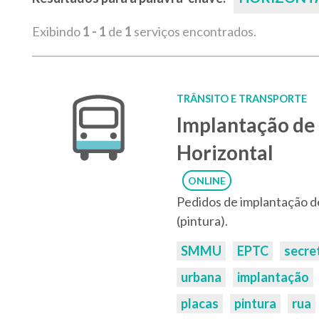
Exibindo
1 - 1
de
1
serviços encontrados.
TRÂNSITO E TRANSPORTE
Implantação de 
Horizontal
ONLINE
Pedidos de implantação de 
(pintura).
Palavras-
SMMU
EPTC
secre
chaves:
urbana
implantação
placas
pintura
rua