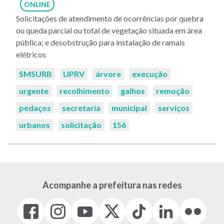
ONLINE
Solicitações de atendimento de ocorrências por quebra
ou queda parcial ou total de vegetação situada em área
pública; e desobstrução para instalação de ramais
elétricos
Palavras-
SMSURB
UPRV
árvore
execução
chaves:
urgente
recolhimento
galhos
remoção
pedaços
secretaria
municipal
serviços
urbanos
solicitação
156
Acompanhe a prefeitura nas redes
Facebook
Instagram
Youtube
X
Tiktok
LinkedIn
Flickr
(link
(link
(link
(Antigo
(link
(link
(link