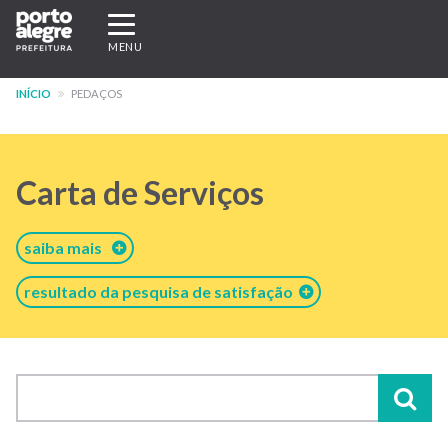
Pular
Expandir/recolher
para
navegação
MENU
o
conteúdo
INÍCIO
PEDAÇOS
principal
Carta de Serviços
saiba mais
resultado da pesquisa de satisfação