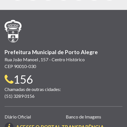
abre
abre
abre
Twitter)
abre
abre
abre
em
em
em
(link
em
em
em
nova
nova
nova
abre
nova
nova
nova
janela)
janela)
janela)
em
janela)
janela)
janela)
nova
janela)
Prefeitura Municipal de Porto Alegre
Rua João Manoel , 157 - Centro Histórico
CEP 90010-030
Telefone
156
para
Chamadas de outras cidades:
(51) 3289 0156
contato:
Links
Diário Oficial
Banco de Imagens
úteis