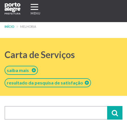
Pular
Expandir/recolher
para
navegação
MENU
o
conteúdo
INÍCIO
MELHORIA
principal
Carta de Serviços
saiba mais
resultado da pesquisa de satisfação