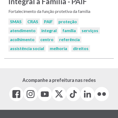
Integral à Família - PAIF
Fortalecimento da função protetiva da família
Palavras-
SMAS
CRAS
PAIF
proteção
chaves:
atendimento
integral
família
serviços
acolhimento
centro
referência
assistência social
melhoria
direitos
Acompanhe a prefeitura nas redes
Facebook
Instagram
Youtube
X
Tiktok
LinkedIn
Flickr
(link
(link
(link
(Antigo
(link
(link
(link
abre
abre
abre
Twitter)
abre
abre
abre
em
em
em
(link
em
em
em
nova
nova
nova
abre
nova
nova
nova