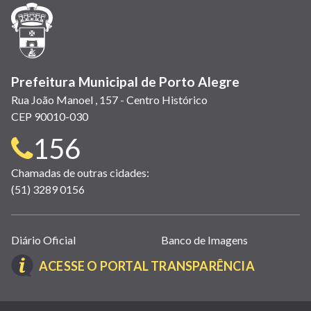
janela)
janela)
janela)
em
janela)
janela)
janela)
nova
janela)
Prefeitura Municipal de Porto Alegre
Rua João Manoel , 157 - Centro Histórico
CEP 90010-030
Telefone
156
para
Chamadas de outras cidades:
(51) 3289 0156
contato:
Links
Diário Oficial
Banco de Imagens
úteis
(LINK
ACESSE O PORTAL TRANSPARÊNCIA
(abrem
ABRE
em
EM
nova