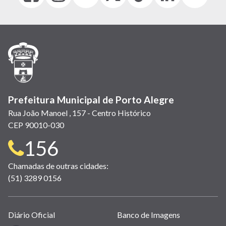
abre
abre
abre
Twitter)
abre
abre
abre
em
em
em
(link
em
em
em
nova
nova
nova
abre
nova
nova
nova
janela)
janela)
janela)
em
janela)
janela)
janela)
nova
janela)
Prefeitura Municipal de Porto Alegre
Rua João Manoel , 157 - Centro Histórico
CEP 90010-030
Telefone
156
para
Chamadas de outras cidades:
(51) 3289 0156
contato:
Links
Diário Oficial
Banco de Imagens