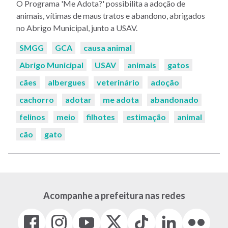
O Programa 'Me Adota?' possibilita a adoção de
animais, vítimas de maus tratos e abandono, abrigados
no Abrigo Municipal, junto a USAV.
Palavras-
SMGG
GCA
causa animal
chaves:
Abrigo Municipal
USAV
animais
gatos
cães
albergues
veterinário
adoção
cachorro
adotar
me adota
abandonado
felinos
meio
filhotes
estimação
animal
cão
gato
Acompanhe a prefeitura nas redes
Facebook
Instagram
Youtube
X
Tiktok
LinkedIn
Flickr
(link
(link
(link
(Antigo
(link
(link
(link