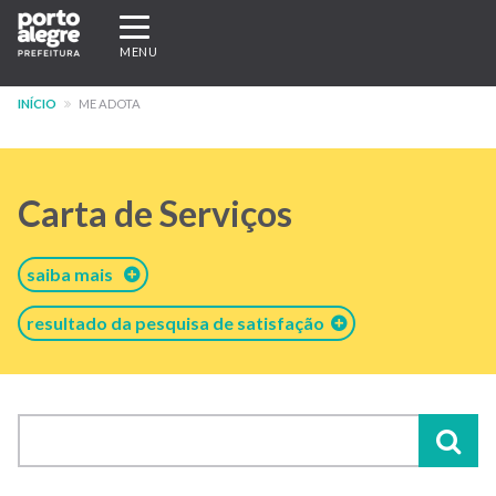
Pular
Expandir/recolher
para
navegação
MENU
o
conteúdo
INÍCIO
ME ADOTA
principal
Carta de Serviços
saiba mais
resultado da pesquisa de satisfação